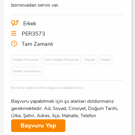
Erkek
PER3573
Tam Zamanlı
İmalat Personeli
İzmir İmalat Personeli
İnşaat
İmalat
İmalat Sorumlusu
Bu ilana sadece online başvuru yapabilirsiniz.
Başvuru yapabilmek için şu alanları doldurmanız
gerekmektedir: Ad, Soyad, Cinsiyet, Doğum Tarihi,
Ülke, Şehir, Adres, İlçe, Mahalle, Telefon
Başvuru Yap