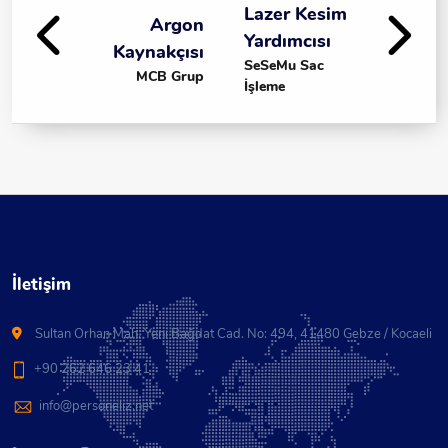
Lazer Kesim
Argon
Yardımcısı
Kaynakçısı
SeSeMu Sac
MCB Grup
İşleme
İletişim
Sultan Orhan Mah. Yeni Bağdat Cad. No: 494, 41480 Gebze / Kocaeli
+90 262 646 23 41
info@personeliz.net