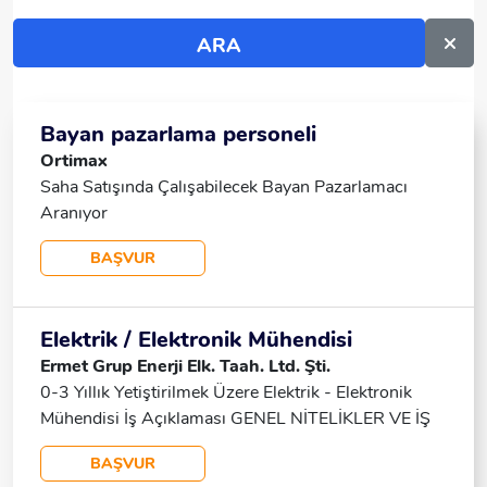
Bayan pazarlama personeli
Ortimax
Saha Satışında Çalışabilecek Bayan Pazarlamacı
Aranıyor
BAŞVUR
Elektrik / Elektronik Mühendisi
Ermet Grup Enerji Elk. Taah. Ltd. Şti.
0-3 Yıllık Yetiştirilmek Üzere Elektrik - Elektronik
Mühendisi İş Açıklaması GENEL NİTELİKLER VE İŞ
TANIMI Ankara Merkezli Firmamızın Hatay Defne
BAŞVUR
Hüseyinli Mahallesinde Görevlendirilmek Üzere