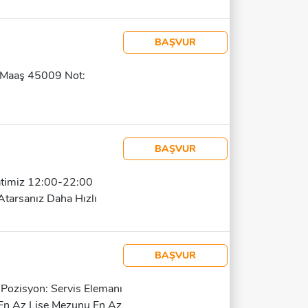
e: Haftalık WHATSAP
niz.
BAŞVUR
 Maaş 45009 Not:
BAŞVUR
aatimiz 12:00-22:00
 Atarsanız Daha Hızlı
BAŞVUR
ma Pozisyon: Servis Elemanı
r En Az Lise Mezunu En Az