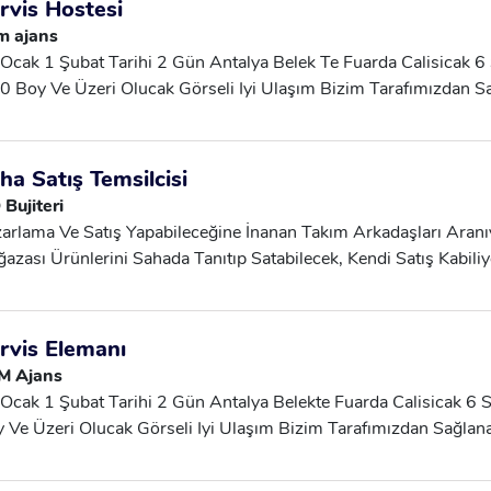
rvis Hostesi
m ajans
ocak 1 Şubat Tarihi 2 Gün Antalya Belek Te Fuarda Calisicak 6
0 Boy Ve Üzeri Olucak Görseli Iyi Ulaşım Bizim Tarafımızdan S
ışmak Isteyen Watsaptan Başvuru Yapabilir Iletişim 055369518
ha Satış Temsilcisi
Bujiteri
arlama Ve Satış Yapabileceğine İnanan Takım Arkadaşları Aranı
azası Ürünlerini Sahada Tanıtıp Satabilecek, Kendi Satış Kabili
enen, Ekip Çalışmasına Uyumlu Takım Arkadaşları Arıyoruz. Ara
arlama Ve Satış Yapma Yeteneğine Sahip Çevresine Güvenen Ve I
dine Ve Ekip Arkadaşlarına Inanan Büyümeyi Hedefleyen Not: Üc
rvis Elemanı
a Aylık Performansa Göre Değişmektedir. Günlük Kazanç: 600 T
M Ajans
Ocak 1 Şubat Tarihi 2 Gün Antalya Belekte Fuarda Calisicak 6 
 Ve Üzeri Olucak Görseli Iyi Ulaşım Bizim Tarafımızdan Sağlan
eyen Watsaptan Başvuru Yapabilir Iletişim 05536951886 Yazabi