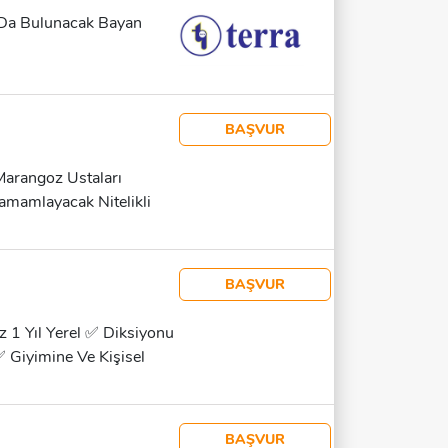
m Da Bulunacak Bayan
BAŞVUR
Marangoz Ustaları
amamlayacak Nitelikli
e Detaycı Olan Ustalar
BAŞVUR
z 1 Yıl Yerel ✅ Diksiyonu
 ✅ Giyimine Ve Kişisel
 Başvuru Için Iletişime
BAŞVUR