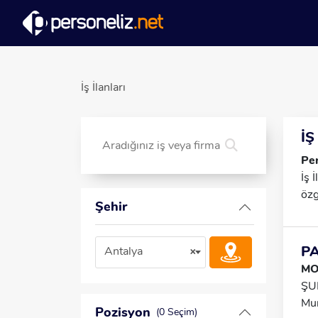
İş İlanları
İŞ
Per
İş 
özg
Şehir
P
Antalya
×
MO
ŞU
Mur
Pozisyon
(0 Seçim)