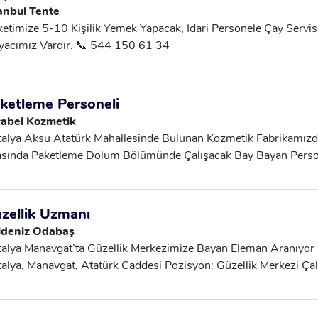
anbul Tente
ketimize 5-10 Kişilik Yemek Yapacak, Idari Personele Çay Servi
iyacımız Vardır. 📞 544 150 61 34
ketleme Personeli
cabel Kozmetik
alya Aksu Atatürk Mahallesinde Bulunan Kozmetik Fabrikamız
sında Paketleme Dolum Bölümünde Çalışacak Bay Bayan Person
u Zaman Oturtarak Kozmetik Ürünleri Paketleme Ve Doldurma Gib
ildir. Yaş Aralığı 18 Ile 45 Yaş Arası Çalışma Arkadaşları Arıy
ikalik 2 Adet Mola Ve 45 Dk Yemek Molası Vardır. Servis Güzer
zellik Uzmanı
şağı Kizilrarik Caddesi Hal Kavşağı Ve Altınova Dan Geçmekt
ldeniz Odabaş
de Olanların Araması Sağlıkli Olur, Ayrıca Antalya Aksu Yakın 
alya Manavgat’ta Güzellik Merkezimize Bayan Eleman Aranıyor 
gundur. 24.000 Maaş+ SSK+ Yemek+ Servis
alya, Manavgat, Atatürk Caddesi Pozisyon: Güzellik Merkezi Çalı
rübesiz) Maaş: Asgari Ücret + Sigorta + Satıştan Prim Deneme 
ylar Için 1 Hafta Çalışma Şartları: Haftanın Belirlenen Gününde
üşmeler Yüz Yüze Yapılacaktır. Detaylı Bilgi Için Iletişime Geçeb