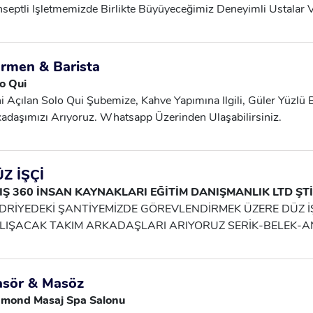
septli Işletmemizde Birlikte Büyüyeceğimiz Deneyimli Ustalar V
yoruz.
rmen & Barista
o Qui
i Açılan Solo Qui Şubemize, Kahve Yapımına Ilgili, Güler Yüzlü 
adaşımızı Arıyoruz. Whatsapp Üzerinden Ulaşabilirsiniz.
Z İŞÇİ
IŞ 360 İNSAN KAYNAKLARI EĞİTİM DANIŞMANLIK LTD ŞTİ
DRİYEDEKİ ŞANTİYEMİZDE GÖREVLENDİRMEK ÜZERE DÜZ 
LIŞACAK TAKIM ARKADAŞLARI ARIYORUZ SERİK-BELEK-AN
VCUTTUR.
sör & Masöz
amond Masaj Spa Salonu