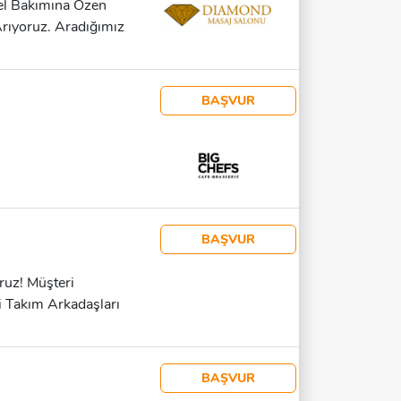
el Bakımına Özen
rıyoruz. Aradığımız
imsiz Fark Etmez
BAŞVUR
BAŞVUR
ruz! Müşteri
i Takım Arkadaşları
neyimi Güler Yüzlü,
ip Çalışmasına Yatkın
Sağlayabilen (hafta Sonu
BAŞVUR