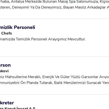
haba, Antalya Merkezde Bulunan Masaj Spa Salonumuza, Kişis
teren, Deneyimli Ya Da Deneyimsiz, Bayan Masöz Arkadaşlar A
llikler: Kişisel Bakımına Özen Gösteren Deneyimli Ya Da Deney
tişim:0538 597 55 78
mizlik Personeli
g Chefs
mamızda Temizlik Personeli Arayışımız Mevcuttur.
rson
ıkevi
iz Mahsullerine Meraklı, Enerjik Ve Güler Yüzlü Garsonlar Arıyo
nuniyetini Ön Planda Tutarak, Balık Menülerimizi Sunacak Yen
maktayız. Aranan Nitelikler: Restoran Sektöründe Garsonluk De
tişimi Güçlü Ve Müşteri Odaklı Hijyen Kurallarına Dikkat Eden Ek
siyonu Düzgün Ve Profesyonel Esnek Çalışma Saatlerine Uyum 
kreter
Akşam Vardiyası)
ra Konut İnşaat A.Ş.