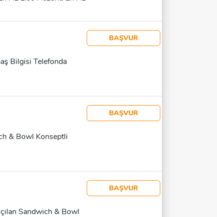
ım Çalışmasına Yatkın Dış
ri Güler Yüzle
ek Masa Düzeni Ve Hijyen
BAŞVUR
Çalışma Şartları Çalışma
 Maaş: 30.000 TL Başvuru
aş Bilgisi Telefonda
ğlanacaktır.
BAŞVUR
ch & Bowl Konseptli
BAŞVUR
Açılan Sandwich & Bowl