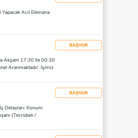
si Yapacak Acil Elemana
BAŞVUR
da Akşam 17:30 Ile 00.30
el Aranmaktadır. İşimiz
i Işlerdir Ağır Bir Iş
oruz. Mesai Saatinde 15
gahı Kepez Belediye
BAŞVUR
edir Bu Güzergaha Uygun
Olanların Da Başvurması
İş Detayları: Konum:
şanı (Tecrübeli /
Süresi: Tecrübesiz
 Izin Başvuru:
ilirsiniz. 📞 541 893 69