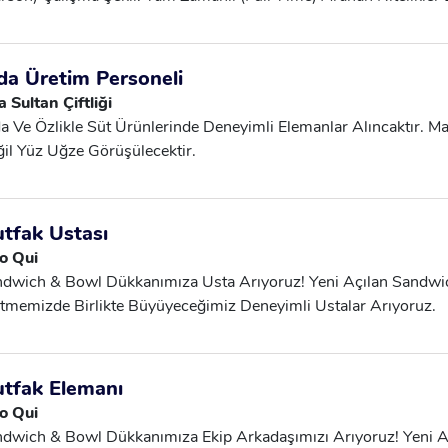
ıl Servis / Garsonluk Deneyimi Güler Yüzlü, Iletişimi Güçlü Tak
ünümüne Özen Gösteren İş Disiplinine Sahip İş Tanımı Misafirle
şılamak Servis Süreçlerini Eksiksiz Ve Düzenli Şekilde Yürütm
da Üretim Personeli
allarına Dikkat Etmek Misafir Memnuniyetini Ön Planda Tutmak 
 Sultan Çiftliği
tleri: 12:00 – 22:00 Haftada 1 Gün Izin Sigorta Yapılmaktadır
a Ve Özlikle Süt Ürünlerinde Deneyimli Elemanlar Alıncaktır. Ma
gisi Mesaj Yoluyla Başvuru Yapan Adaylara Daha Hızlı Dönüş Sa
il Yüz Uğze Görüşülecektir.
tfak Ustası
o Qui
dwich & Bowl Dükkanımıza Usta Arıyoruz! Yeni Açılan Sandwi
etmemizde Birlikte Büyüyeceğimiz Deneyimli Ustalar Arıyoruz.
tfak Elemanı
o Qui
dwich & Bowl Dükkanımıza Ekip Arkadaşımızı Arıyoruz! Yeni 