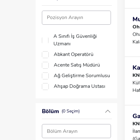
Çal
İle
Mu
Oh
Oha
A Sınıfı İş Güvenliği
Kal
Uzmanı
Abkant Operatörü
Acente Satış Müdürü
Ka
KN
Ağ Geliştirme Sorumlusu
Kül
Ahşap Doğrama Ustası
Haf
Akademisyen
Dön
Akaryakıt Pompa
Bölüm
(0 Seçim)
Görevlisi
Ga
KN
Analist
İla
Animatör
(Ga