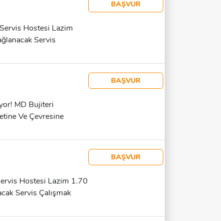
BAŞVUR
 Servis Hostesi Lazim
ağlanacak Servis
86 Yazabilirsiniz
BAŞVUR
yor! MD Bujiteri
yetine Ve Çevresine
nan Nitelikler:
letişim Becerileri Güçlü
ret Günlük, Haftalık
BAŞVUR
L Ila 2600 TL Arasıdır.
Servis Hostesi Lazim 1.70
acak Servis Çalışmak
lirsiniz