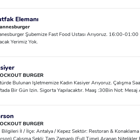
ışma Çalışma: Haftanın 6 Günü Günlük Ücret: 1350 TL Ödem
tişim: KUBİLAY BEY-0552 693 12 97 WhatsApp’tan Yazabilirsi
tfak Elemanı
annesburger
nesburger Şubemize Fast Food Ustası Arıyoruz. 16:00-01:00
acak Yerimiz Yok.
siyer
OCKOUT BURGER
türde Bulunan Işletmemize Kadın Kasiyer Arıyoruz. Çalışma S
tada Bir Gün Izin. Sigorta Yapılacaktır. Maaş :30Bin Not: Mesaj
üş Sağlarım.
rson
OCKOUT BURGER
n Bilgileri İl / İlçe: Antalya / Kepez Sektör: Restoran & Konakla
rson) Çalışma Şekli: Tam Zamanlı (Full Time) Aranan Nitelikle