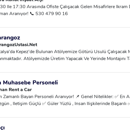
30 Ile 17:30 Arasında Ofiste Çalışacak Gelen Misafirlere Ikra
man Aranıyor! 📞 530 479 90 16
rangoz
rangozUstasi.Net
alya'da Kepez'de Bulunan Atölyemize Götürü Usulü Çalışacak 
nmaktadır. Atölyemizde Üretim Yapacak Ve Yerinde Montajını T
angoz Ustaları Aranmaktadır. Sorumluluk Sahibi, Işinde Titiz V
cih Edilecektir. Not : Yatacak Yer Yoktur. 📞 531 080 66 30
 Muhasebe Personeli
han Rent a Car
 Zamanlı Bayan Personeli Aranıyor! 📌 Genel Nitelikler: ✅ En A
gün , Iletişim Güçlü ✅ Güler Yüzlü , Insan Ilişkilerinde Başarılı
ımına Özen Gösteren 📍 Çalışma Şekli: Tam Zamanlı Detaylar Ve
ebilirsiniz. 📞 532 663 57 02
çı