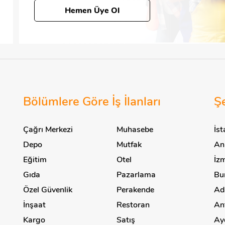
Hemen Üye Ol
Bölümlere Göre İş İlanları
Şe
Çağrı Merkezi
Muhasebe
İst
Depo
Mutfak
Ank
Eğitim
Otel
İzm
Gıda
Pazarlama
Bur
Özel Güvenlik
Perakende
Ada
İnşaat
Restoran
Ant
Kargo
Satış
Ayd