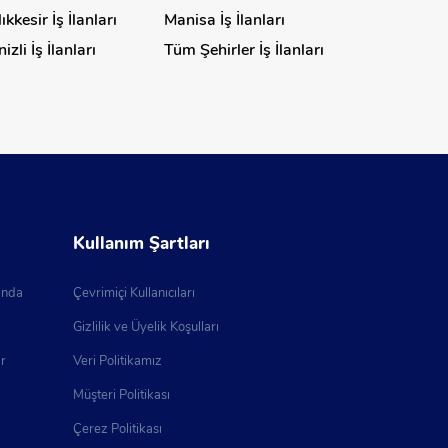
ıkkesir İş İlanları
Manisa İş İlanları
izli İş İlanları
Tüm Şehirler İş İlanları
Kullanım Şartları
ında
Çevrimiçi Kullanıcıları
Gizlilik ve Üyelik Koşulları
ar
Veri Politikamız
Müşteri Politikası
Çerez Politikası