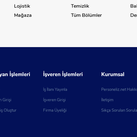
Lojistik
Temizlik
Bal
Mağaza
Tüm Bölümler
Den
yan İşlemleri
İşveren İşlemleri
Kurumsal
ı
İş İlanı Yayınla
Personeliz.net Hakk
 Girişi
İşveren Girişi
İletişim
ş Oluştur
Firma Üyeliği
Sıkça Sorulan Sorul