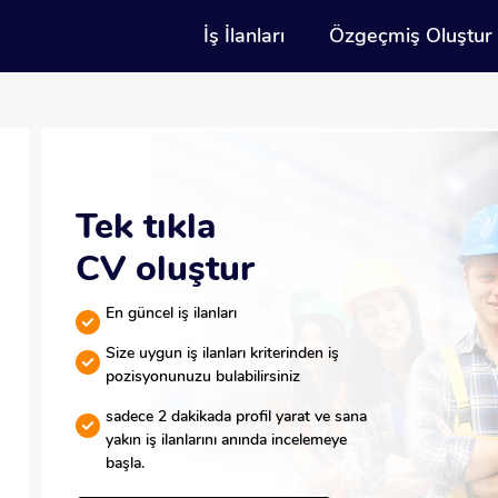
İş İlanları
Özgeçmiş Oluştur
Tek tıkla
CV oluştur
En güncel iş ilanları
Size uygun iş ilanları kriterinden iş
pozisyonunuzu bulabilirsiniz
sadece 2 dakikada profil yarat ve sana
yakın iş ilanlarını anında incelemeye
başla.