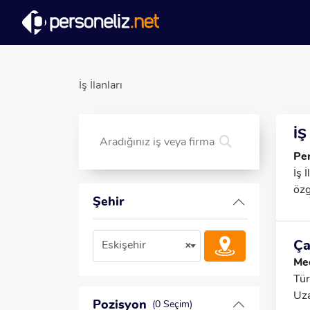
İş İlanları
İŞ
Per
İş 
özg
Şehir
Ça
Eskişehir
×
Med
Tür
Uza
Pozisyon
(0 Seçim)