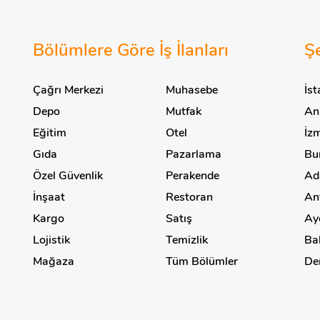
Bölümlere Göre İş İlanları
Şe
Çağrı Merkezi
Muhasebe
İst
Depo
Mutfak
Ank
Eğitim
Otel
İzm
Gıda
Pazarlama
Bur
Özel Güvenlik
Perakende
Ada
İnşaat
Restoran
Ant
Kargo
Satış
Ayd
Lojistik
Temizlik
Bal
Mağaza
Tüm Bölümler
Den