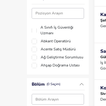
Baş
Tür
Cum
Ka
Mer
Şah
Içi
Gen
A Sınıfı İş Güvenliği
Uzmanı
Abkant Operatörü
Acente Satış Müdürü
Sa
Gül
Ağ Geliştirme Sorumlusu
İş 
Ahşap Doğrama Ustası
Gös
Akademisyen
Sor
Nit
Akaryakıt Pompa
Bölüm
(0 Seçim)
Tec
Görevlisi
K
Sağ
Siv
Analist
Oda
Den
Det
Animatör