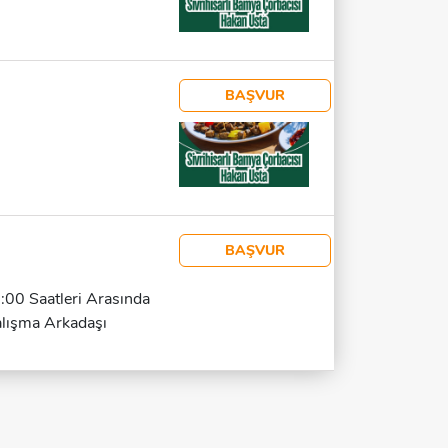
BAŞVUR
BAŞVUR
:00 Saatleri Arasında
alışma Arkadaşı
lik Işlemleri (yerler,
Nitelikler: Gece
katli Ve Titiz, Ekip
eneyimli. Çalışma
kle Bakılmamaktadır.