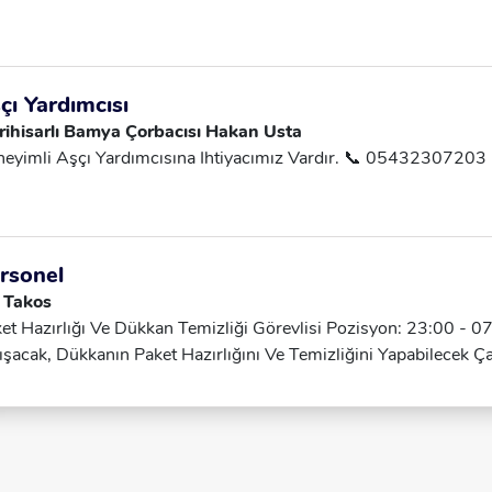
çı Yardımcısı
rihisarlı Bamya Çorbacısı Hakan Usta
eyimli Aşçı Yardımcısına Ihtiyacımız Vardır. 📞 05432307203
rsonel
 Takos
et Hazırlığı Ve Dükkan Temizliği Görevlisi Pozisyon: 23:00 - 07
ışacak, Dükkanın Paket Hazırlığını Ve Temizliğini Yapabilecek Ç
maktayız. Görev Tanımı: Paketlerin Hazırlanması, Dükkanın Temiz
gahlar Vb.), İhtiyaç Halinde Genel Düzenin Sağlanması. Aranan 
ışmasına Uyum Sağlayabilecek, Temizlik Ve Düzen Konusunda Dik
ışmasına Yatkın, Tek Başına Sorumluluk Alabilecek, Tercihen D
tleri: 23:00 - 07:00 (Gece Vardiyası). İletişim: Telefona Genelli