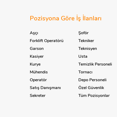
Daire Başkanı
İletişim ve Haberleşme
Denetim / Audit
Dalgıç
İmalat
Deniz Bilimleri
Pozisyona Göre İş İlanları
Danışma Görevlisi
İnşaat
Denizyolu
Danışma Memurluğu
Aşçı
Şoför
İş Güvenliği
Depo
Danışma-Gözetim
Forklift Operatörü
Tekniker
Isı İzolasyonu İmalatı
Dermokozmetik
Görevlisi
Garson
Teknisyen
İskele
Destek Hizmetleri
Danışman
Kasiyer
Usta
İthalat / İhracat
Diğer
Dans Öğretmeni
Kurye
Temizlik Personeli
Kalibrasyon Laboratuvarı
Dijital Pazarlama
Dansçı
Mühendis
Tornacı
Kamu
Dikimhane
Denetim Uzmanı
Operatör
Depo Personeli
Kargo
Diş Protezi
Depo Personeli
Satış Danışmanı
Özel Güvenlik
Kauçuk
Diyabet
Sekreter
Tüm Pozisyonlar
Depo Sorumlusu
Kimya
Diyaliz
Desinatör
Kırtasiye
Dış İlişkiler
Diğer