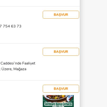
me Geçmenizi Rica Ederiz.
aftaiçi 10:00-18:00
vden Çalışacak Çağrı
BAŞVUR
i Tüm Kadın Adaylar
07 754 63 73
BAŞVUR
 Caddesi’nde Faaliyet
k Üzere, Mağaza
kadaşı Arıyoruz. Aranan
acılığı Ve Satış Alanında
l Kimliğe Uyum
BAŞVUR
er Sağlanacaktır) • Başarı
aklar Yüz Yüze Görüşmede