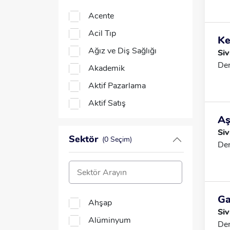
Anketör
Acente
AR-GE ve Kalite Uzmanı
Acil Tıp
Ke
Arayüz Geliştirme
Ağız ve Diş Sağlığı
Siv
Uzmanı
Den
Akademik
Arge (Araştırma
Aktif Pazarlama
Geliştirme) Mühendisi
Aktif Satış
Art Direktör / Sanat
Yönetmeni
Aş
Aktivasyon
Siv
Aşçı
Alüminyum
Sektör
(0 Seçim)
Den
Aşçı Yardımcısı
Alüminyum Doğrama
Asistan
Ambar
Avukat
Ambulans ve Acil Bakım
Ga
Ahşap
B Sınıfı İş Güvenliği
Ameliyathane
Siv
Uzmanı
Alüminyum
Den
Analiz