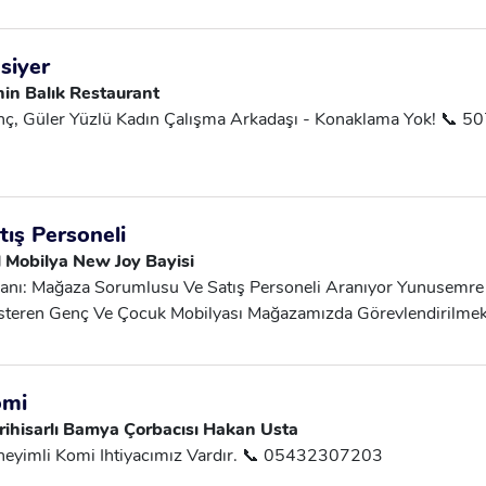
vuruları Dikkate Alınacaktır Başvuru Için WhatsApp’dan Iletişi
kiye Geneli Tüm Adaylar Başvuru Yapabilir. Çalışma Saatleri: H
artesi 11:00-17:00. Pazar Tatil Türkiye Geneli Home Office E
siyer
kezi Müşteri Temsilcisi Alınacaktır. Başvurumuz Türkiye Genel
in Balık Restaurant
ndir. İletişim:0501 107 40 37
ç, Güler Yüzlü Kadın Çalışma Arkadaşı - Konaklama Yok! 📞 5
tış Personeli
 Mobilya New Joy Bayisi
İlanı: Mağaza Sorumlusu Ve Satış Personeli Aranıyor Yunusemre
teren Genç Ve Çocuk Mobilyası Mağazamızda Görevlendirilme
umlusu Ve Satış Personeli Pozisyonlarında Çalışacak Takım Ar
elikler • Yaş: 25-35 Yaş Arası • Cinsiyet: Kadın • Mobilya Mağaz
rübeli • İletişim Becerisi Ve Satış Kabiliyeti Yüksek • Kurumsa
omi
layabilecek • Uzun Vadeli Kariyer Planı Olan (Hizmet Içi Eğitiml
rihisarlı Bamya Çorbacısı Hakan Usta
klı, Hedefleri Olan Sunduğumuz İmkanlar • Maaş Ve Ek Yan H
eyimli Komi Ihtiyacımız Vardır. 📞 05432307203
aylandırılacaktır. 📞 555 559 93 30