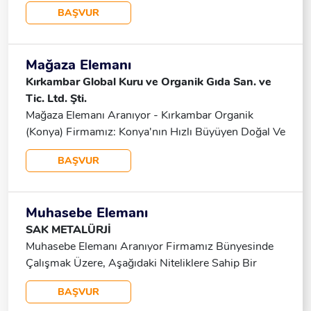
Kadın Fark Etmez 📞 553 879 48 31
BAŞVUR
Mağaza Elemanı
Kırkambar Global Kuru ve Organik Gıda San. ve
Tic. Ltd. Şti.
Mağaza Elemanı Aranıyor - Kırkambar Organik
(Konya) Firmamız: Konya'nın Hızlı Büyüyen Doğal Ve
Organik Ürünler Mağazalarından Biri Olan Kırkambar
BAŞVUR
Organik, Ekibimize Katılacak Tam Zamanlı Mağaza
Elemanı Arıyor. Aranan Nitelikler: Güler Yüzlü Ve
Enerjisi Yüksek İletişim Becerileri Güçlü Ekip
Muhasebe Elemanı
Çalışmasına Yatkın Müşteri Odaklı Perakende
SAK METALÜRJİ
Sektöründe Kariyer Hedefi Olan İş Tanımı: Mağazanın
Muhasebe Elemanı Aranıyor Firmamız Bünyesinde
Depo, Raf Düzeni Ve Temizliğini Sağlamak Ürünlerin
Çalışmak Üzere, Aşağıdaki Niteliklere Sahip Bir
Standartlara Uygun Şekilde Yerleşimini Yapmak
Muhasebe Elemanı Arıyoruz: Görev Tanımı: Ön
Mağaza Kasası Ile Ilgili Işlemleri Gerçekleştirmek
BAŞVUR
Muhasebe Işlemlerini Yürütmek Dökümcü
Ürünlerle Ilgili Bilgi Edinmek Ve Müşteri Taleplerine