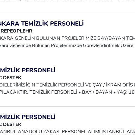
ASI GÜNLÜK 1250TL + HAFTALIK ÖDEME + SGK + YEME
ERİNDEN ALINACAKTIR OKAN BEY : 0505 114 60 39
NKARA TEMİZLİK PERSONELİ
REPEOPLEHR
KARA GENELİN BULUNAN PROJELERİMİZE BAY/BAYAN TEMİ
ara Genelinde Bulunan Projelerimizde Görevlendirilmek Üzere
izlik Personeli Alımı Yapılacaktır. Çalışma Şartları; -Günlük Üc
ek Dâhil) -SGK -Haftalık Ödeme -Bay/Bayan Personel Alımı Pr
ev Alacak, Çalışmaya Istekli Adayların Başvurularını Bekliyoruz
MİZLİK PERSONELİ
gi: Başvurular WhatsApp Üzerinden Alınmaktadır. İletişim Kub
C DESTEK
OJELERİMİZ İÇİN TEMİZLİK PERSONELİ VE ÇAY / İKRAM OFİS
PILACAKTIR. TEMİZLİK PERSONELİ • BAY / BAYAN • YAŞ: 18
RESİ: GÜNLÜK 8 SAAT • GÜNLÜK ÜCRET: 1.250 TL • ÖDEME
 SERVİS: MEVCUTTUR ÇALIŞMA ALANLARI: MAĞAZA, OKU
NZERİ KURUMSAL ALANLARDA GÖREV ALINACAKTIR. ÇAY V
MİZLİK PERSONELİ
RSONELİ • BAYAN • YAŞ: 18 – 50 • OFİS ORTAMINDA ÇAY 
C DESTEK
REV ALACAK • TEMİZ VE DÜZENLİ ÇALIŞABİLECEK ÇALIŞ
TANBUL ANADOLU YAKASI PERSONEL ALIMI İSTANBUL A