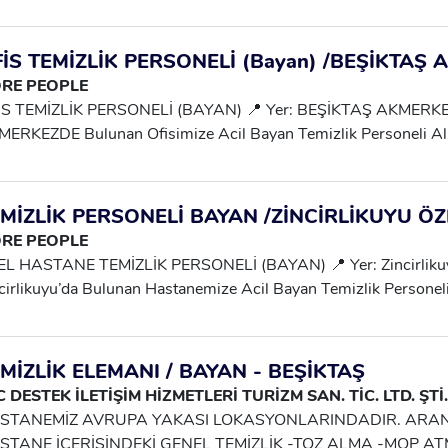
ASI SPOR SALONUMUZ KONUTKENTTE BULUNUYOR *BAYA
ACAKTIR* İLETİŞİM 0552 693 12 97
İS TEMİZLİK PERSONELİ (Bayan) /BEŞİKTAŞ
RE PEOPLE
İS TEMİZLİK PERSONELİ (BAYAN) 📍 Yer: BEŞİKTAŞ AKMERKEZ
ERKEZDE Bulunan Ofisimize Acil Bayan Temizlik Personeli Alın
tanın 6 Günü 💰 Günlük Ücret: 1350 TL 💵 Ödeme: Haftalık 📞 İ
7 951 42 21 📲 Arayabilir Veya WhatsApp’tan Yazabilirsiniz. ⚡
rlıdır!
MİZLİK PERSONELİ BAYAN /ZİNCİRLİKUYU Ö
RE PEOPLE
L HASTANE TEMİZLİK PERSONELİ (BAYAN) 📍 Yer: Zincirlikuy
cirlikuyu’da Bulunan Hastanemize Acil Bayan Temizlik Personeli 
lama: Yarın 📅 Çalışma: Haftanın 6 Günü 💰 Günlük Ücret: 125
Yemek: Hastane Yemekhanesinden Verilmektedir 📞 İletişim: M
21 📲 Arayabilir Veya WhatsApp’tan Yazabilirsiniz. ⚡ Acil Alım –
MİZLİK ELEMANI / BAYAN - BEŞİKTAŞ
C DESTEK İLETİŞİM HİZMETLERİ TURİZM SAN. TİC. LTD. ŞTİ.
STANEMİZ AVRUPA YAKASI LOKASYONLARINDADIR. ARANA
STANE İÇERİSİNDEKİ GENEL TEMİZLİK -TOZ ALMA -MOP A