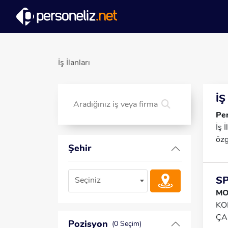
İş İlanları
İŞ
Per
İş 
özg
Şehir
S
Seçiniz
MO
KO
ÇA
Pozisyon
(0 Seçim)