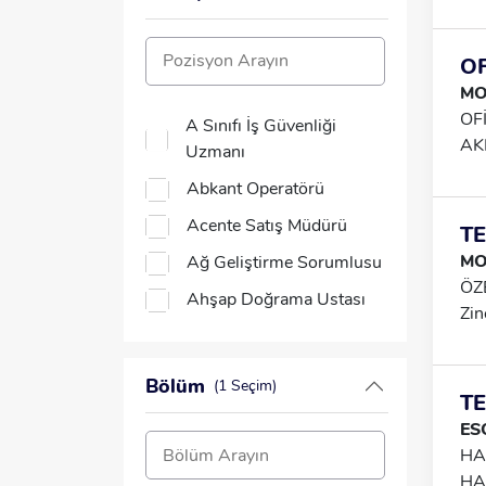
AR
OL
OF
MO
OF
A Sınıfı İş Güvenliği
AKM
Uzmanı
Haf
Abkant Operatörü
053
Sını
Acente Satış Müdürü
TE
MO
Ağ Geliştirme Sorumlusu
ÖZE
Ahşap Doğrama Ustası
Zin
Akademisyen
Baş
🍽 
Akaryakıt Pompa
Bölüm
(1 Seçim)
42 
Görevlisi
TE
ES
Analist
HA
Animatör
HA