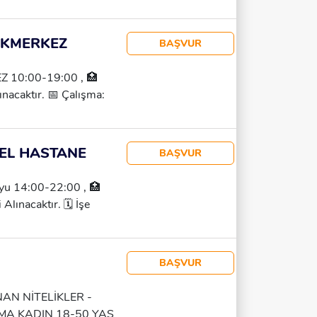
N PERSONEL ALIMI
 AKMERKEZ
BAŞVUR
 10:00-19:00 , 🏥
acaktır. 📅 Çalışma:
letişim: Melek Hanım –
 Acil Alım – Kontenjan
ZEL HASTANE
BAŞVUR
u 14:00-22:00 , 🏥
Alınacaktır. 🗓 İşe
0 TL 💵 Ödeme: Haftalık
elek Hanım – 0537 951
 Kontenjan Sınırlıdır!
BAŞVUR
N NİTELİKLER -
TMA KADIN 18-50 YAŞ