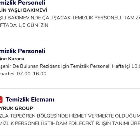
mizlik Personeli
LİN YAŞLI BAKIMEVİ
ŞLI BAKIMEVİNDE ÇALIŞACAK TEMİZLİK PERSONELİ. TAM Z
FTADA 1,5 GÜN İZİN
mizlik Personeli
ine Karaca
şehir De Bulunan Rezidans Için Temizlik Personeli Hafta Içi 1
martesi 07.00-16.00
Temizlik Elemanı
L
YRUK GROUP
ZLA TEPEÖREN BÖLGESİNDE HİZMET VERMEKTE OLDUĞUM
MİZLİK PERSONELİ İSTİHDAM EDİLECEKTİR. İŞİN TANIMI ÜRE
ANLARININ , WC VE KORİDORLARIN TEMİZLENMESİ, ÇÖPL
LIŞMA SAATLERİ 08:00-16:00 / 16:00-24:00 / 24:00-08:00