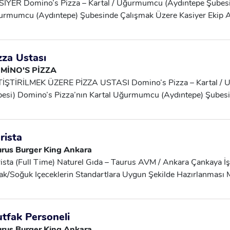
İYER Domino’s Pizza – Kartal / Uğurmumcu (Aydıntepe Şubesi
rmumcu (Aydıntepe) Şubesinde Çalışmak Üzere Kasiyer Ekip Ar
eyim Şartı Yoktur. Eğitimler Firma Tarafından Verilmektedir. Ar
öğretim Mezunu Müşteri Iletişimi Güçlü Güler Yüzlü Ve Çözüm
ışabilecek Takım Çalışmasına Uyumlu Sorumluluk Sahibi Engell
zza Ustası
undur İş Tanımı Sipariş Alma Ve Kasa Işlemlerini Gerçekleştir
MİNO'S PİZZA
nuniyetini Sağlamak Kasa Ve Çalışma Alanının Düzenini Koru
İŞTİRİLMEK ÜZERE PİZZA USTASI Domino’s Pizza – Kartal / 
ş + Mesai Ücreti Prim Sistemi Yemek Kariyer Ve Terfi Imkanları
esi) Domino’s Pizza’nın Kartal Uğurmumcu (Aydıntepe) Şubesi
re Yetiştirilmek Üzere Pizza Ustası Arıyoruz. Tecrübe Aranma
za’da Mutfak Ekibinde Başlayıp Kariyerini Ilerleten Ve Kendi Res
arılı Çalışan Bulunmaktadır. Aranan Nitelikler En Az Ilköğreti
rista
iştirilmek Üzere Yoğun Ve Hareketli Tempoda Çalışabilecek Tak
urus Burger King Ankara
yen Ve Kalite Standartlarına Önem Veren İletişim Becerileri Güçl
ista (Full Time) Naturel Gıda – Taurus AVM / Ankara Çankaya İ
vurusuna Uygundu İş Tanımı Pizza Hazırlık Ve Üretim Süreçle
ak/soğuk Içeceklerin Standartlara Uygun Şekilde Hazırlanması Mü
eni Ve Temizliğini Sağlamak Domino’s Kalite Ve Hijyen Standa
ru Ve Hızlı Şekilde Almak Kasa Ve Bar Alanı Düzeninin Sağlan
ulan İmkanlar Maaş + Mesai Ücreti Prim Yemek Eğitim Ve Kariyer
enliği Kurallarına Uygun Çalışma Yoğun Saatlerde Ekip Arkada
nan Nitelikler En Az Ilköğretim Mezunu Deneyim Aranmamaktad
tfak Personeli
cih Sebebidir) İletişim Becerileri Güçlü, Güler Yüzlü Takım Çalış
urus Burger King Ankara