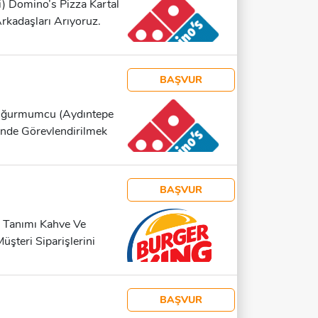
) Domino’s Pizza Kartal
kadaşları Arıyoruz.
anan Nitelikler En Az
 Odaklı Yoğun Tempoda
i Adayların Başvurusuna
BAŞVUR
mek Müşteri
mak Sunulan İmkanlar
Uğurmumcu (Aydıntepe
nde Görevlendirilmek
maktadır. Domino’s
toranını Açan Birçok
m Mezunu Deneyimli Veya
BAŞVUR
ım Çalışmasına Yatkın
ü Engelli Adayların
ş Tanımı Kahve Ve
rinde Görev Almak Mutfak
şteri Siparişlerini
rtlarına Uygun Çalışmak
ması Hijyen Ve Gıda
 Gelişim Fırsatları
şlarına Destek Olmak
ır (deneyimli Adaylar
BAŞVUR
masına Yatkın Vardiyalı