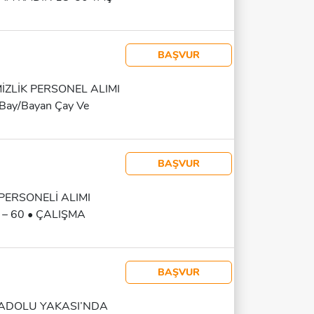
KHANE BAŞVURULAR WP
BAŞVUR
ZLİK PERSONEL ALIMI
 Bay/bayan Çay Ve
ret: 1.350 TL (Yol +
ojeye Göre Gelen Işte
. Başvuru Ve Detaylı
BAŞVUR
ilay Bey 0552 693 12 97
 PERSONELİ ALIMI
 – 60 • ÇALIŞMA
: HAFTALIK • YEMEK
L, HASTANE, BANKA VE
E İKRAM / OFİS
BAŞVUR
VE İKRAM SERVİSİNDE
MA ŞARTLARI • GÜNLÜK
NADOLU YAKASI’NDA