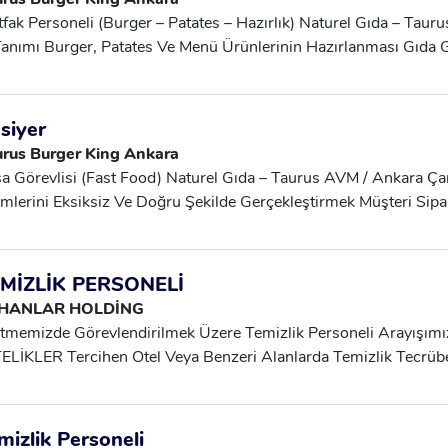
ışmaya Uygun Çalışma Şekli Tam Zamanlı (Full Time) Sunulan
fak Personeli (Burger – Patates – Hazırlık) Naturel Gıda – Tau
aş: 30.000 TL
Tanımı Burger, Patates Ve Menü Ürünlerinin Hazırlanması Gıda G
allarına Uygun Çalışma Mutfak Düzeninin Sağlanması Yoğun Sa
adaşlarına Destek Olmak Aranan Nitelikler Deneyim Aranmıyor H
ışabilen Temizliğe Ve Hijyene Önem Veren Öğrenmeye Açık Çal
siyer
manlı SGK + Yemek Maaş: 30.000 TL
urus Burger King Ankara
a Görevlisi (Fast Food) Naturel Gıda – Taurus AVM / Ankara Ça
emlerini Eksiksiz Ve Doğru Şekilde Gerçekleştirmek Müşteri Sipa
lendirmek Paket Ve Salon Sipariş Süreçlerine Destek Olmak Te
allarına Uymak Aranan Nitelikler En Az Ilköğretim Mezunu Den
nmamaktadır İletişim Becerileri Güçlü Vardiyalı Çalışmaya Uy
MİZLİK PERSONELİ
kın Çalışma Şartları Tam Zamanlı (Full Time) SGK + Yemek Ma
HANLAR HOLDİNG
etmemizde Görevlendirilmek Üzere Temizlik Personeli Arayışı
ELİKLER Tercihen Otel Veya Benzeri Alanlarda Temizlik Tecrübe
allarına Önem Veren Dikkatli, Titiz Ve Sorumluluk Sahibi Takım
diyalı Çalışma Sistemine Uyum Sağlayabilecek Dış Görünümün
IMI Otel Standartlarına Uygun Şekilde Temizlenmesi Günlük T
mizlik Personeli