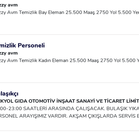
eket Edilmesi Kullanılan Temizlik Ekipmanlarının Doğru Ve Düzen
zzy avm
enliği Kurallarına Uyulması
zzy Avm Temizlik Bay Eleman 25.500 Maaş 2750 Yol 5.500 Y
mizlik Personeli
zzy avm
zy Avm Temizlik Kadın Eleman 25.500 Maaş 2750 Yol 5.500 
laşıkçı
EKYOL GIDA OTOMOTİV İNŞAAT SANAYİ VE TİCARET LİMİT
:00-23:00 SAATLERİ ARASINDA ÇALIŞACAK. BULAŞIK YI
RSONEL ARAYIŞIMIZ VARDIR. AKŞAM ÇIKIŞLARDA SERVİS
ZERGAH: GEBZE, DARICA, ÇAYIROVA, BAYRAMOĞLU CUM
NÜ İZİN VERİLMEKTEDİR.