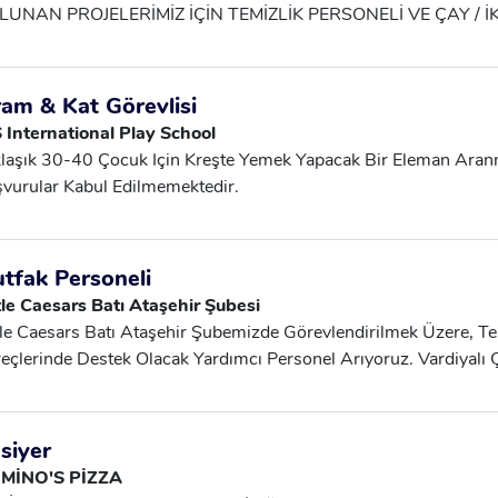
SAAT ÇALIŞMA • GÜNLÜK ÜCRET: 1.250 TL • ÖDEME: HAFTA
LUNAN PROJELERİMİZ İÇİN TEMİZLİK PERSONELİ VE ÇAY / 
RVİS: MEVCUTTUR HAKAN BEY:0 552 693 12 96
IMI YAPILACAKTIR. TEMİZLİK PERSONELİ • BAY / BAYAN • Y
RESİ: GÜNLÜK 8 SAAT • GÜNLÜK ÜCRET: 1.250 TL • ÖDEME
 SERVİS: MEVCUTTUR ÇALIŞMA ALANLARI: MAĞAZA, OKU
ram & Kat Görevlisi
NZERİ KURUMSAL ALANLARDA GÖREV ALINACAKTIR. ÇAY V
 International Play School
RSONELİ • BAYAN • YAŞ: 18 – 50 • OFİS ORTAMINDA ÇAY 
laşık 30-40 Çocuk Için Kreşte Yemek Yapacak Bir Eleman Aran
REV ALACAK • TEMİZ VE DÜZENLİ ÇALIŞABİLECEK ÇALIŞ
vurular Kabul Edilmemektedir.
SAAT ÇALIŞMA • GÜNLÜK ÜCRET: 1.250 TL • ÖDEME: HAFTA
RVİS: MEVCUTTUR HAKAN BEY:0 552 693 12 96
tfak Personeli
tle Caesars Batı Ataşehir Şubesi
tle Caesars Batı Ataşehir Şubemizde Görevlendirilmek Üzere, Te
eçlerinde Destek Olacak Yardımcı Personel Arıyoruz. Vardiyalı
ışmasına Yatkın Ve Hijyen Kurallarına Önem Veren Adayların Baş
eyim Şartı Aranmamaktadır. SGK + Maaş Ve Yemek Imkânı Sunu
e Görüşülecektir.
siyer
MİNO'S PİZZA