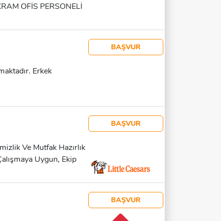
LIK • YEMEK VE
İKRAM OFİS PERSONELİ
AŞ: 18 – 60 • ÇALIŞMA
: HAFTALIK • YEMEK
L, HASTANE, BANKA VE
BAŞVUR
E İKRAM / OFİS
VE İKRAM SERVİSİNDE
maktadır. Erkek
MA ŞARTLARI • GÜNLÜK
LIK • YEMEK VE
BAŞVUR
mizlik Ve Mutfak Hazırlık
 Çalışmaya Uygun, Ekip
vurularını Bekliyoruz.
lmaktadır. Detaylar Yüz
BAŞVUR