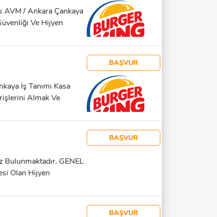
 İmkânlar SGK Yemek
rus AVM / Ankara Çankaya
üvenliği Ve Hijyen
atlerde Ekip
ızlı Ve Dikkatli
ışma Şartları Tam
BAŞVUR
nkaya İş Tanımı Kasa
rişlerini Almak Ve
mizlik Ve Düzen
eyim Şartı
gun Takım Çalışmasına
BAŞVUR
aş: 30.000 TL
mız Bulunmaktadır. GENEL
si Olan Hijyen
 Çalışmasına Yatkın
e Özen Gösteren İŞ
emizlik Planına Uygun
BAŞVUR