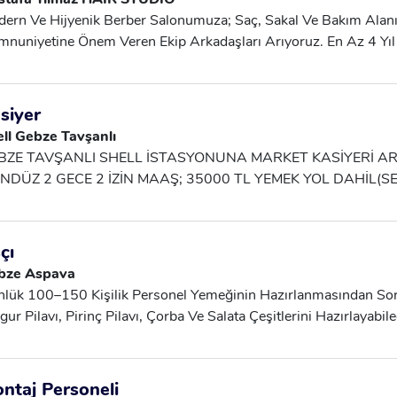
ern Ve Hijyenik Berber Salonumuza; Saç, Sakal Ve Bakım Alanı
nuniyetine Önem Veren Ekip Arkadaşları Arıyoruz. En Az 4 Yı
k Adayların Başvurularını Bekliyoruz.
siyer
ll Gebze Tavşanlı
BZE TAVŞANLI SHELL İSTASYONUNA MARKET KASİYERİ A
NDÜZ 2 GECE 2 İZİN MAAŞ; 35000 TL YEMEK YOL DAHİL(S
ŞVURU YAPMAK İSTEYENLER WHATSAPPTAN İLETİŞİME GE
çı
bze Aspava
lük 100–150 Kişilik Personel Yemeğinin Hazırlanmasından Sor
gur Pilavı, Pirinç Pilavı, Çorba Ve Salata Çeşitlerini Hazırlayabi
Hijyen Kurallarına Önem Veren, Düzenli, Titiz Ve Işini Severek
Az 5 Yıl Deneyimli Ekip Arkadaşı Arıyoruz.
ntaj Personeli