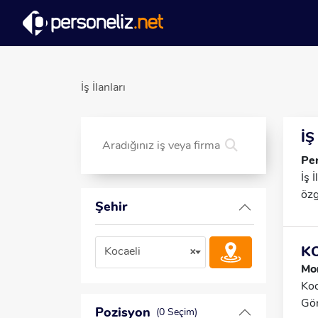
İş İlanları
İŞ
Per
İş 
özg
Şehir
KO
Kocaeli
×
Mo
Koc
Gör
Pozisyon
(0 Seçim)