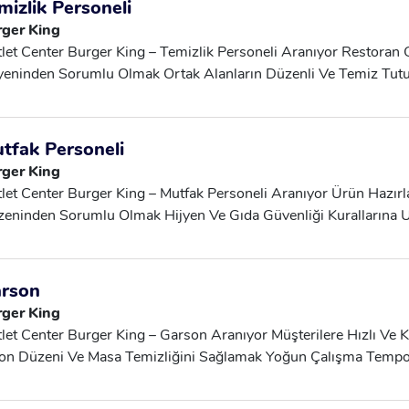
mizlik Personeli
rger King
let Center Burger King – Temizlik Personeli Aranıyor Restoran 
yeninden Sorumlu Olmak Ortak Alanların Düzenli Ve Temiz Tut
ışma Saatlerine Uyum Göstermek Düzenli, Titiz Ve Sorumluluk
tfak Personeli
rger King
let Center Burger King – Mutfak Personeli Aranıyor Ürün Hazır
eninden Sorumlu Olmak Hijyen Ve Gıda Güvenliği Kurallarına U
temde Çalışabilecek Olmak Disiplinli Ve Sorumluluk Sahibi Olm
rson
rger King
let Center Burger King – Garson Aranıyor Müşterilere Hızlı Ve K
on Düzeni Ve Masa Temizliğini Sağlamak Yoğun Çalışma Tem
kım Çalışmasına Uyumlu Olmak