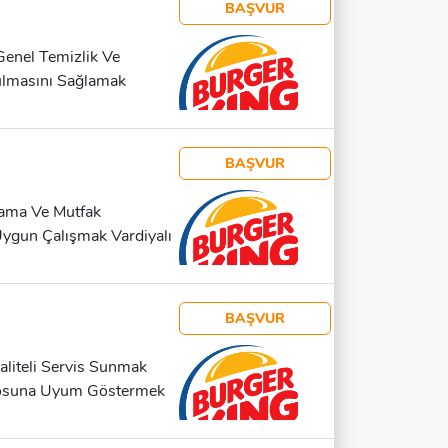
BAŞVUR
Genel Temizlik Ve
ulmasını Sağlamak
 Sahibi Olmak
BAŞVUR
lama Ve Mutfak
ygun Çalışmak Vardiyalı
ak
BAŞVUR
aliteli Servis Sunmak
posuna Uyum Göstermek