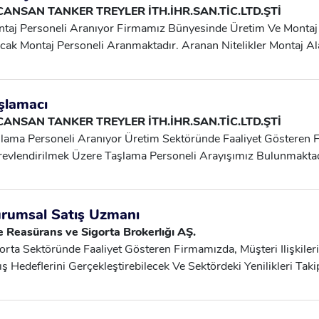
CANSAN TANKER TREYLER İTH.İHR.SAN.TİC.LTD.ŞTİ
taj Personeli Aranıyor Firmamız Bünyesinde Üretim Ve Montaj
cak Montaj Personeli Aranmaktadır. Aranan Nitelikler Montaj A
ışmasına Uyumlu, Iletişim Yönü Güçlü Askerlik Görevini Tamaml
ip, Iş Güvenliği Kurallarına Dikkat Eden Çalışma Şartları Çalışm
ışma Günleri: Hafta Içi Maaş: 35.000 TL – 55.000 TL Servis Gü
şlamacı
., Fatih Cad.) Gebze – E5’e Yakın Güzergahlar Darıca (Marmaray
CANSAN TANKER TREYLER İTH.İHR.SAN.TİC.LTD.ŞTİ
asyonlar) 📌 Düzenli, Disiplinli Ve Uzun Süreli Çalışmayı Hedef
lama Personeli Aranıyor Üretim Sektöründe Faaliyet Gösteren
vuruları Değerlendirilecektir.
evlendirilmek Üzere Taşlama Personeli Arayışımız Bulunmaktadı
nında Deneyim Sahibi Takım Çalışmasına Yatkın, Iletişim Beceril
evini Tamamlamış Disiplinli Ve Iş Güvenliği Kurallarına Önem V
ışma Saatleri: 08:00 – 18:00 Çalışma Günleri: Hafta Içi Maaş:
rumsal Satış Uzmanı
vis Güzergahı Çayırova (Yeni Mah., Fatih Cad.) Gebze – E5’e Ya
e Reasürans ve Sigorta Brokerlığı AŞ.
rmaray Istasyonlarına Yakın Lokasyonlar) 📌 Uzun Vadeli Çalış
orta Sektöründe Faaliyet Gösteren Firmamızda, Müşteri Ilişkiler
yların Başvurularını Bekliyoruz.
ış Hedeflerini Gerçekleştirebilecek Ve Sektördeki Yenilikleri Taki
umsal Satış Uzmanı Arıyoruz. Bu Pozisyon, Ağırlıklı Olarak Sah
ışını Gerçekleştirmeyi, Müşteri Portföyünü Genişletmeyi Ve Mü
 Düzeyde Tutmayı Hedeflemektedir.