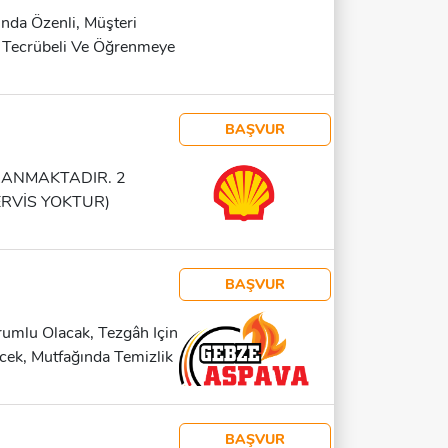
nda Özenli, Müşteri
l Tecrübeli Ve Öğrenmeye
BAŞVUR
RANMAKTADIR. 2
ERVİS YOKTUR)
ÇİNİZ.
BAŞVUR
umlu Olacak, Tezgâh Için
lecek, Mutfağında Temizlik
 Yapan, Aşçı Pozisyonunda
BAŞVUR