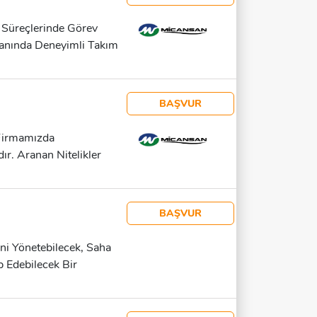
 Süreçlerinde Görev
lanında Deneyimli Takım
amış İş Disiplinine
a Saatleri: 08:00 – 18:00
zergahı Çayırova (Yeni
BAŞVUR
 Istasyonlarına Yakın
leyen Adayların
 Firmamızda
r. Aranan Nitelikler
eri Güçlü Askerlik
eren Çalışma Şartları
 35.000 TL – 50.000 TL
BAŞVUR
kın Güzergahlar Darıca
mayı Hedefleyen
ini Yönetebilecek, Saha
p Edebilecek Bir
ada Sigorta Ürünlerinin
şteri Memnuniyetini En