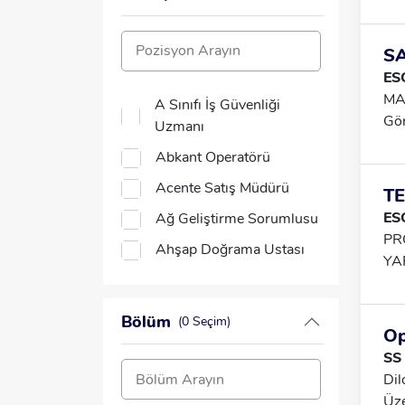
Yaş
Bul
Koc
SA
33.
ES
* 1
MA
A Sınıfı İş Güvenliği
Ser
Gör
Uzmanı
Gör
Içe
Geç
Abkant Operatörü
Ürü
Tak
Acente Satış Müdürü
TE
Dah
ES
Ağ Geliştirme Sorumlusu
SA
PR
Ahşap Doğrama Ustası
YA
Akademisyen
SÜ
VE
Akaryakıt Pompa
Bölüm
(0 Seçim)
BE
Görevlisi
Op
PE
SS
Analist
GÖ
Dil
8 
Animatör
Üze