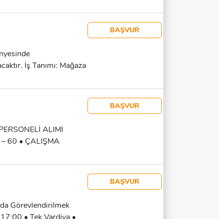
 Bir Sağlık Sorunu
 Çalışma Lokasyonu:
temi Haklar Ve Ücret: *
BAŞVUR
* 2.000 TL Devam Primi
s Imkânı * SGK (sigorta)
yesinde
şiskele" Detaylı Bilgiler
caktır. İş Tanımı: Mağaza
Üzerinden Iletişime
eçlerinde Destek Olmak,
lamak Ve Eksik Ürün
lük Ücret: 1.350 TL Yemek
BAŞVUR
ERKEK ADAYLAR İÇİN
 12 96
 PERSONELİ ALIMI
 – 60 • ÇALIŞMA
: HAFTALIK • YEMEK
L, HASTANE, BANKA VE
E İKRAM / OFİS
BAŞVUR
VE İKRAM SERVİSİNDE
MA ŞARTLARI • GÜNLÜK
nda Görevlendirilmek
LIK • YEMEK VE
17:00 • Tek Vardiya •