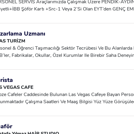
RSONEL SERVİS Araçlarımızda Çalışmak Üzere PENDİK-AYDINL
çekleştirilmesi, Günlük Sayım Ve Stok Kontrollerine Destek Ve
aş 42.000,00 + Multinet 6.500,00 Toplam 48.500,00TL ) Tüm 
iyetli+İBB Şöför Kartı +Src-1 Veya 2’si Olan EYT’den GENÇ E
asında Oluşabilecek Hasarların Raporlanması, Kullanılan Ekipm
artesi Ve Pazar Günü Çalışma Yapılmamaktır Gebze Ve Civarda
ücüler Alınacaktır.
izliğinin Yapılması, Depo Düzeni Ve Operasyonel Akışın Sürdürül
iyeti Olan Src Belgeleri Ve Dijital Ehliyet ( Takogrof Kartı ) Ve P
lanması.
soneller Tercih Edilecektir
zarlama Uzmanı
AS TURİZM
sonel & Öğrenci Taşımacılığı Sektör Tecrübesi Ve Bu Alanlarda 
’ler, Fabrikalar, Okullar, Özel Kurumlar Ile Birebir Saha Deneyi
lanabilen (saha Pazarlaması,saha Şart) • Teklif, Ihale, Sözleşme
lü Iletişim Ve Ikna Kabiliyeti • Sektörel Kendi Çevresi Olan.!! Bel
ili Kişiler Ve Aramadan Önce Cv'sini Paylaşsın Lütfen. En Az 3 
rista
S VEGAS CAFE
ze Cafeler Caddesinde Bulunan Las Vegas Cafeye Bayan Perso
unmaktadır Çalışma Saatleri Ve Maaş Bilgisi Yüz Yüze Görüşülec
aför
stafa Yılmaz HAİR STUDIO