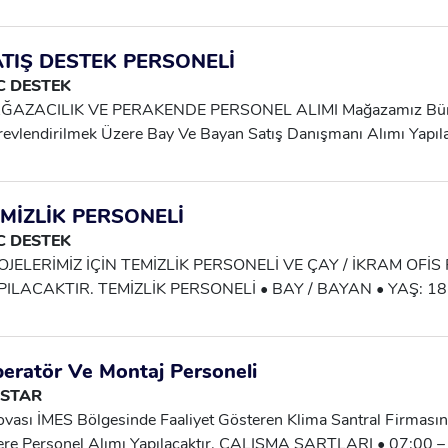
 Aralığında * Adli Sicil Kaydı Temiz * Çalışmaya Engel Herhangi
unmayan * En Az Lise Mezunu * Askerlik Görevini Tamamlamış
aeli / Başiskele Ve İzmit Çalışma Sistemi: Vardiyalı Çalışma Sis
TIŞ DESTEK PERSONELİ
000 TL – 35.880 TL (depo Lokasyonuna Göre Değişmektedir) 
C DESTEK
4.300 TL Yemek Kartı Veya Yemekhane İmkanı Mevcuttur * Servi
ĞAZACILIK VE PERAKENDE PERSONEL ALIMI Mağazamız Bün
vis Lokasyonları: "Körfez, İzmit, Karamürsel, Gölcük, Derince, Ba
evlendirilmek Üzere Bay Ve Bayan Satış Danışmanı Alımı Yapıla
üşmede Aktarılmaktadır. Başvuru: Uygun Adayların WhatsApp 
risinde Müşterilere Yardımcı Olmak, Ürün Tanıtımı Ve Satış Sür
meleri Rica Olunur. İletişim: Ahmet Bey – 0552 434 86 88
n Katlama Ve Düzenleme Işlemlerini Yapmak, Raf Düzenini Sağ
ibini Yapmak, Çalışma Şartları: Vardiyalı Çalışma Sistemi Gün
MİZLİK PERSONELİ
il SGK Mevcuttur Günlük Çalışma Süresi: 7,5 Aylık Ödeme 
C DESTEK
KAL KESİM ZORUNLULUĞU VARDIR. HAKAN BEY:0 552 693
OJELERİMİZ İÇİN TEMİZLİK PERSONELİ VE ÇAY / İKRAM OFİS
PILACAKTIR. TEMİZLİK PERSONELİ • BAY / BAYAN • YAŞ: 18
RESİ: GÜNLÜK 8 SAAT • GÜNLÜK ÜCRET: 1.250 TL • ÖDEME
 SERVİS: MEVCUTTUR ÇALIŞMA ALANLARI: MAĞAZA, OKU
NZERİ KURUMSAL ALANLARDA GÖREV ALINACAKTIR. ÇAY V
eratör Ve Montaj Personeli
RSONELİ • BAYAN • YAŞ: 18 – 50 • OFİS ORTAMINDA ÇAY 
 STAR
REV ALACAK • TEMİZ VE DÜZENLİ ÇALIŞABİLECEK ÇALIŞ
ovası İMES Bölgesinde Faaliyet Gösteren Klima Santral Firması
SAAT ÇALIŞMA • GÜNLÜK ÜCRET: 1.250 TL • ÖDEME: HAFTA
re Personel Alımı Yapılacaktır. ÇALIŞMA ŞARTLARI • 07:00 – 