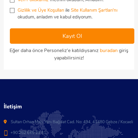
Gizlilik ve Üye Koşulları
ile
Site Kullanım Şartları'nı
okudum, anladım ve kabul ediyorum.
Eğer daha önce Personeliz'e katıldıysanız
buradan
giriş
yapabilirsiniz!
İletişim
Sultan Orhan Mah. Yeni Bağdat Cad. No: 494, 41480 Gebze / Kocaeli
+90 262 646 23 41