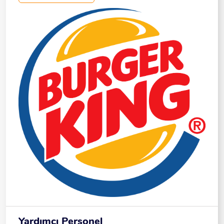
Sipariş Süreçlerine Destek Olmak Temizlik Ve Düzen
Kurallarına Uymak Aranan Nitelikler En Az Ilköğretim
Mezunu Deneyim Şartı Aranmamaktadır İletişim
Becerileri Güçlü Vardiyalı Çalışmaya Uygun Takım
Çalışmasına Yatkın Çalışma Şartları Tam Zamanlı
(Full Time) SGK + Yemek Maaş: 30.000 TL
Yardımcı Personel