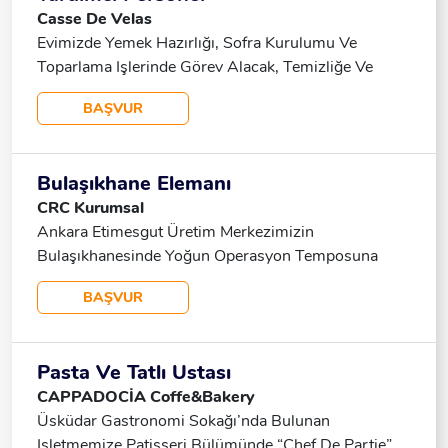
Casse De Velas
Evimizde Yemek Hazırlığı, Sofra Kurulumu Ve
Toparlama Işlerinde Görev Alacak, Temizliğe Ve
Hijyene Önem Veren, Düzenli Ve Sorumluluk Sahibi
BAŞVUR
Bayan Yardımcı Arıyoruz. Çalışma Saatleri: 09:00 –
18:00 Çalışma Şekli: Tam Zamanlı Ücret: Görüşme
Sırasında Belirlenecektir.
Bulaşıkhane Elemanı
CRC Kurumsal
Ankara Etimesgut Üretim Merkezimizin
Bulaşıkhanesinde Yoğun Operasyon Temposuna
Sahip Işletmelerde En Az 1 Yıl Deneyim Sahibi En Az
BAŞVUR
Ilkokul Mezunu Takım Çalışmasına Yatkın Güçlü
Iletişim Becerilerine Sahip Titiz Ve Düzenli Çalışan
Bulaşıkhane Elemanı Çalışma Arkadaşı Arıyoruz.
Pasta Ve Tatlı Ustası
Çalışma Saatleri Hafta Içi Sabah 8.16 Cumartesi
CAPPADOCİA Coffe&Bakery
Yarım Gün Sincan Mamak Keçiören Bölgelerinde
Üsküdar Gastronomi Sokağı’nda Bulunan
Servislerimiz Mevcut.
Işletmemize Patisseri Bülümünde “Chef De Partie”