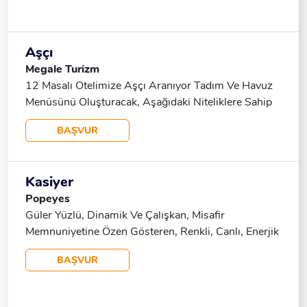
Aşçı
Megale Turizm
12 Masalı Otelimize Aşçı Aranıyor Tadım Ve Havuz
Menüsünü Oluşturacak, Aşağıdaki Niteliklere Sahip
Takım Arkadaşı Arıyoruz: En Az 3 Yıl Aşçılık
BAŞVUR
Deneyimi Olan Mutfak Yönetimi Ve Stok Kontrolü
Konularında Tecrübeli 📌 Başvurular Yalnızca
WhatsApp Üzerinden CV Veya Ön Bilgi Yazısı Ile
Kasiyer
Kabul Edilecektir. İletişim:0535 646 46 86
Popeyes
Güler Yüzlü, Dinamik Ve Çalışkan, Misafir
Memnuniyetine Özen Gösteren, Renkli, Canlı, Enerjik
Ve Arkadaşça Bir Ortamda Çalışmak Isteyen
BAŞVUR
Çalıştığımız Tüm Bölümlerinin Eğitimi Verilmektedir
Esnek Çalışma Saatlerine Ve Takım Çalışmasına
Uyumlu, Çalışma Saati 7.5 Saat Asgari Ücret +