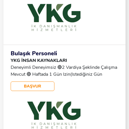
Bulaşık Personeli
YKG İNSAN KAYNAKLARI
Deneyimli Deneyimsiz 🔴2 Vardiya Şeklinde Çalışma
Mevcut 🔴 Haftada 1 Gün Izin(istediğiniz Gün
Ayarlanıyor) 🔴Asgeri Ücret+1560 Tl Yol
BAŞVUR
Ücreti+yemek Mutfaktan +SGK