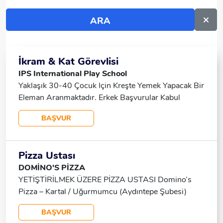
İkram & Kat Görevlisi
IPS International Play School
Yaklaşık 30-40 Çocuk Için Kreşte Yemek Yapacak Bir
Eleman Aranmaktadır. Erkek Başvurular Kabul
Edilmemektedir.
BAŞVUR
Pizza Ustası
DOMİNO'S PİZZA
YETİŞTİRİLMEK ÜZERE PİZZA USTASI Domino’s
Pizza – Kartal / Uğurmumcu (Aydıntepe Şubesi)
Domino’s Pizza’nın Kartal Uğurmumcu (Aydıntepe)
BAŞVUR
Şubesinde Görevlendirilmek Üzere Yetiştirilmek