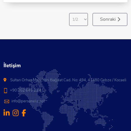
Sonraki
İletişim
Sultan Orhan Mah. Yeni Bağdat Cad. No: 494, 41480 Gebze / Kocaeli
+90 262 646 23 41
info@personeliz.net