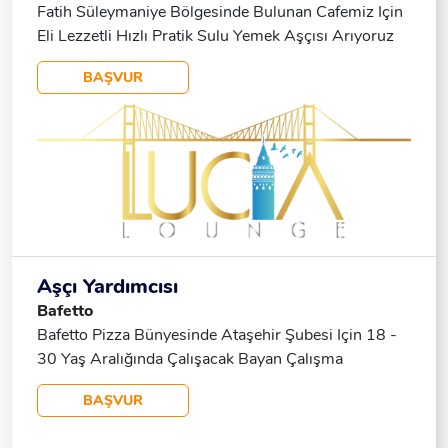
Öğrenmeye Açık.
Fatih Süleymaniye Bölgesinde Bulunan Cafemiz Için
Eli Lezzetli Hızlı Pratik Sulu Yemek Aşçısı Arıyoruz
BAŞVUR
Aşçı Yardımcısı
Bafetto
Bafetto Pizza Bünyesinde Ataşehir Şubesi Için 18 -
30 Yaş Aralığında Çalışacak Bayan Çalışma
Arkadaşları Arıyoruz. Görüşmeler Yüz Yüze
BAŞVUR
Gerçekleşecektir. Saat 14.00 Ile 17.30 Arası Araya
Bilirsiniz. Haftalık 54 Saat Çalışma.