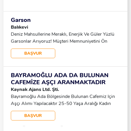
Garson
Balıkevi
Deniz Mahsullerine Meraklı, Enerjik Ve Güler Yüzlü
Garsonlar Arıyoruz! Müşteri Memnuniyetini Ön
Planda Tutarak, Balık Menülerimizi Sunacak Yeni
BAŞVUR
Takım Arkadaşları Aramaktayız. Aranan Nitelikler:
Restoran Sektöründe Garsonluk Deneyimi Güler
Yüzlü, Iletişimi Güçlü Ve Müşteri Odaklı Hijyen
BAYRAMOĞLU ADA DA BULUNAN
Kurallarına Dikkat Eden Ekip Çalışmasına Yatkın
CAFEMİZE AŞÇI ARANMAKTADIR
Diksiyonu Düzgün Ve Profesyonel Esnek Çalışma
Kaynak Ajans Ltd. Şti.
Saatlerine Uyum Sağlayabilen (hafta Sonu Ve Akşam
Bayramoğlu Ada Bölgesinde Bulunan Cafemiz Için
Vardiyası)
Aşçı Alımı Yapılacaktır 25-50 Yaşa Aralığı Kadın
/Erkek Olabilir 10:00 - 22:00 Saatleri Arasında
BAŞVUR
Çalışabilecek Maaş Yüz Yüze Görüşülecektir