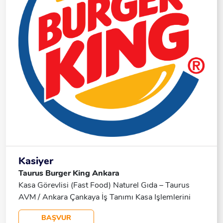
+ Yemek Maaş: 30.000 TL
Kasiyer
Taurus Burger King Ankara
Kasa Görevlisi (Fast Food) Naturel Gıda – Taurus
AVM / Ankara Çankaya İş Tanımı Kasa Işlemlerini
Eksiksiz Ve Doğru Şekilde Gerçekleştirmek Müşteri
BAŞVUR
Siparişlerini Almak Ve Yönlendirmek Paket Ve Salon