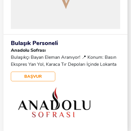
Bulaşık Personeli
Anadolu Sofrası
Bulaşıkçı Bayan Eleman Aranıyor! 📍 Konum: Basın
Ekspres Yan Yol, Karaca Tır Depoları İçinde Lokanta
Çalışma Saatleri: - Hafta Içi: 08:00 - 16:00 -
BAŞVUR
Cumartesi: Yarım Gün - Pazar: Tatil 📌 Görev: -
Mutfakta Bulaşık Yıkama Ulaşım: Dükkanın Önünden
Sefaköy, Başakşehir, Yenibosna, Şirinevler
Istikametine Dolmuş Geçmektedir. 📩 Başvuru Için
Iletişime Geçin! 📞 541 734 28 58