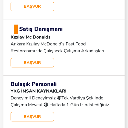
Arıyoruz. Vardiyalı Sistem Ile Çalışıyoruz. Kapanış
BAŞVUR
Vardiyalarında Servis Mevcuttur. Çalışma Süremiz
Günlük 7.30 Saattir. Dinamik, Enerjik,özverili Ve
Kariyer Planı Kuranlar Bizimle Iletişime Geçebilir.
Satış Danışmanı
Kızılay Mc Donalds
Ankara Kızılay McDonald’s Fast Food
Restoranımızda Çalışacak Çalışma Arkadaşları
Arıyoruz. Vardiyalı Sistem Ile Çalışıyoruz. Kapanış
BAŞVUR
Vardiyalarında Servis Mevcuttur. Çalışma Süremiz
Günlük 7.30 Saattir. Dinamik, Enerjik,özverili Ve
Kariyer Planı Kuranlar Bizimle Iletişime Geçebilir.
Bulaşık Personeli
YKG İNSAN KAYNAKLARI
Deneyimli Deneyimsiz 🔴Tek Vardiya Şeklinde
Çalışma Mevcut 🔴 Haftada 1 Gün Izin(istediğiniz
Gün Ayarlanıyor) 🔴Asgeri Ücret+1560 Tl Yol
BAŞVUR
Ücreti+yemek Mutfaktan +SGK