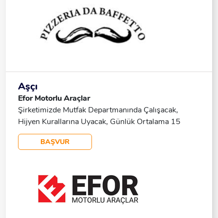
Aşçı
Efor Motorlu Araçlar
Şirketimizde Mutfak Departmanında Çalışacak,
Hijyen Kurallarına Uyacak, Günlük Ortalama 15
Kişilik Yemek Yapacak, Çay Kahve Servisi Yapacak,
BAŞVUR
Sorumlu Olduğu Alanların Temizliğini Yapacak,
Çalışma Ve Ekip Ortamına Uyum Sağlayan, İş
Ciddiyetinin Öneminin Farkında Olan Kadın Ekip
Arkadaşına Ihtiyacımız Var.