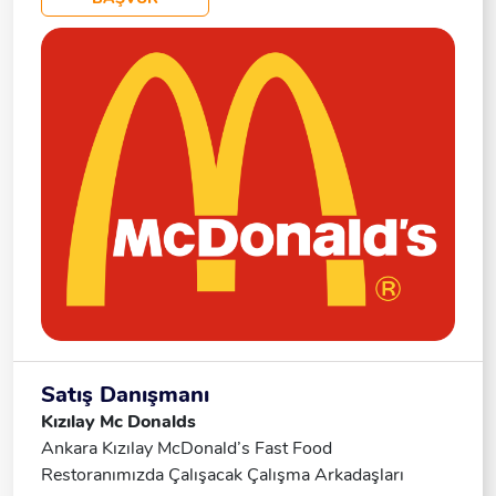
Uyumlu, Dinamik Ve Çalışkan, Müşteri
Memnuniyetine Özen Gösteren, Esnek Saatlerle
Çalışabilen, Renkli, Canlı, Enerjik Ve Arkadaşca Bir
Ortamda Çalışmak Isteyen, Full Time Çalışabilecek
Ekip Üyesi Aranmaktadır.
Satış Danışmanı
Kızılay Mc Donalds
Ankara Kızılay McDonald’s Fast Food
Restoranımızda Çalışacak Çalışma Arkadaşları