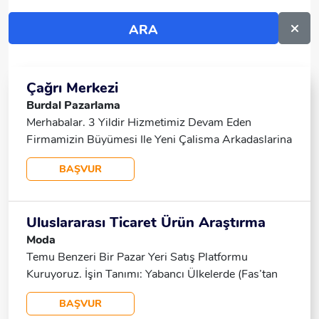
Çağrı Merkezi
Burdal Pazarlama
Merhabalar. 3 Yildir Hizmetimiz Devam Eden
Firmamizin Büyümesi Ile Yeni Çalisma Arkadaslarina
Ihtiyacimiz Vardir. Çagri Hizmetleri Müsteri Iliskileri
BAŞVUR
Bölümünde Çalisacak Tercihan Bayan Çalisan
Aramaktayiz. - Sigorta - Ögle Molasi (45dk) - Esnek
Calisma Saatleri (8 Saat Doldurulucak Gekilde Sabah
Uluslararası Ticaret Ürün Araştırma
Erken Veya Aksam Geç Saate Kadar) - Home Ofis
Moda
Imkani - 41.000tl Sabit Maas - Günlük Prim Günlük
Temu Benzeri Bir Pazar Yeri Satış Platformu
Ödeme
Kuruyoruz. İşin Tanımı: Yabancı Ülkelerde (Fas’tan
Hindistan’a Kadar Tüm Arapça Konuşan Ülkelerde),
BAŞVUR
Trendyol’da Satış Yapan Satıcılara Benzer Şekilde,