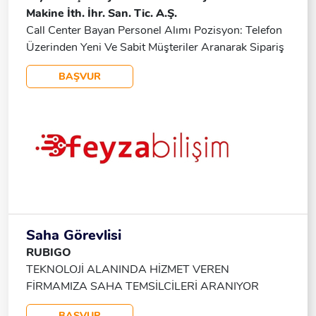
Makine İth. İhr. San. Tic. A.Ş.
Call Center Bayan Personel Alımı Pozisyon: Telefon
Üzerinden Yeni Ve Sabit Müşteriler Aranarak Sipariş
Alımları, Firma Ve E-Ticaret Mağazamızın
BAŞVUR
Tanıtımının Yapılması. Aranan Nitelikler: İkna
Kabiliyeti Yüksek, Bilgisayar Ve MS Office
Programlarını Iyi Derecede Kullanabilen, Tercihen
Deneyimli Bayan Personel. Çalışma Koşulları: Maaş:
26.000 TL SSK: Mevcut Multinet Yemek Kartı: 6.000
TL Çalışma Saatleri: Pazartesi - Cuma: 08:30 -
18:00 Cumartesi: 08:30 - 16:00 Pazar: Tatil.
Başvuru: CV’lerinizi WhatsApp Üzerinden
Gönderebilirsiniz.
Saha Görevlisi
RUBIGO
TEKNOLOJİ ALANINDA HİZMET VEREN
FİRMAMIZA SAHA TEMSİLCİLERİ ARANIYOR
Çalışma Şehirleri: İstanbul İzmir Eskişehir Antalya
BAŞVUR