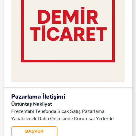
Pazarlama İletişimi
Üstüntaş Nakliyat
Prezentabl Telefonda Sıcak Satış Pazarlama
Yapabilecek Daha Öncesinde Kurumsal Yerlerde
Çalışmış Olan Dediğim Dedik Ikna Kabiliyeti Yüksek
BAŞVUR
Bir Veya Birden Fazla Bayan Çalışma Arkadaşına