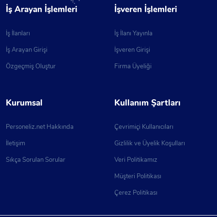
Tedarik Zinciri Süreçlerini Iyileştirmek. Operasyonel
İş Arayan İşlemleri
İşveren İşlemleri
Riskleri Belirlemek Ve Yönetmek. Motokurye
Hizmetlerini Tanıtmak Ve Yeni Müşteriler Kazanmak
İş İlanları
İş İlanı Yayınla
Için Projeler Hazırlamak. Hedef Stratejileri
Doğrultusunda Pazarlama Ve Satış Faaliyetleri
İş Arayan Girişi
İşveren Girişi
Yürütmek. Pazar Araştırmaları Yapmak Ve Sosyal
Özgeçmiş Oluştur
Firma Üyeliği
Medya Üzerinden Müşteri Kazandırmak. Aranan
Kişisel Özellikler: Disiplinli Ve Sorumluluk Sahibi.
İkna Kabiliyeti Yüksek. Özverili, Planlı Ve Programlı.
Kurumsal
Kullanım Şartları
İstikrarlı Ve Yenilikçi. Mesleki Gelişimine Önem
Veren. Çalışma Şartları Ve Haklar: Sabit Maaş. Sosyal
Personeliz.net Hakkında
Çevrimiçi Kullanıcıları
Haklar. Satış Başına Performans Primi.
Başvurularınızı Bekliyoruz! 🌍
İletişim
Gizlilik ve Üyelik Koşulları
Sıkça Sorulan Sorular
Veri Politikamız
Müşteri Politikası
Çerez Politikası