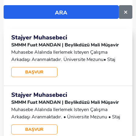
Stajyer Muhasebeci
SMMM Fuat MANDAN | Beylikdüzü Mali Müşavir
Muhasebe Alalında Ilerlemek Isteyen Çalışma
Arkadaşı Aranmaktadır. Üniversite Mezunu​• Staj
Sınavını Kazanmış Detaylara Özen Gösteren
BAŞVUR
Sorumluluk Düzeyi YÜKSEK Ekip Çalışmasına
Elverişli Bilgisayarı Iyi Kullanan Analitik Düşünebilen
İş Takibi Yapabilen Öğrenmeye Açık Özenli Evi
Stajyer Muhasebeci
Işyerimize Yakın Olması (Google Ye "Fuat
SMMM Fuat MANDAN | Beylikdüzü Mali Müşavir
MANDAN" Yazarak Konuma Bakabilirsiniz.) SMMM
Muhasebe Alalında Ilerlemek Isteyen Çalışma
Fuat MANDAN | Mali Müşavir
Arkadaşı Aranmaktadır. • Üniversite Mezunu • Staj
Sınavını Kazanmış • Detaylara Özen Gösteren •
BAŞVUR
Sorumluluk Düzeyi YÜKSEK • Ekip Çalışmasına