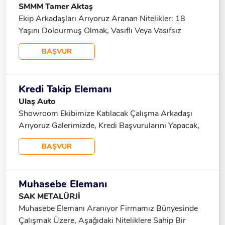
SMMM Tamer Aktaş
24.000 TL, Yol Ve Yemek Desteği, SGK. Başvurular
Ekip Arkadaşları Arıyoruz Aranan Nitelikler: 18
Için Iletişime Geçebilirsiniz.
Yaşını Doldurmuş Olmak, Vasıflı Veya Vasıfsız
Adaylar, Takım Çalışmasına Uygun, Sorumluluk
BAŞVUR
Sahibi. Sunduğumuz İmkanlar: SSK Dolgun Ücret
Prim Sistemi Ekip Ruhuyla Çalışacak, Hedef Odaklı
Arkadaşlarımızın Başvurularını Bekliyoruz. Detaylar
Kredi Takip Elemanı
Için Bizimle Iletişime Geçebilirsiniz.
Ulaş Auto
Showroom Ekibimize Katılacak Çalışma Arkadaşı
Arıyoruz Galerimizde, Kredi Başvurularını Yapacak,
Başvuru Sürecini Satış Aşamasına Kadar Takip
BAŞVUR
Edecek Takım Arkadaşları Arıyoruz. Aranan
Nitelikler: Bilgisayar Kullanımında Yetkin Diksiyonu
Düzgün Etkili Iletişim Becerisine Sahip Tercihen
Muhasebe Elemanı
Otomotiv, Bankacılık Veya Sigortacılık Alanında
SAK METALÜRJİ
Deneyimli Takım Çalışmasına Yatkın Çözüm Odaklı
Muhasebe Elemanı Aranıyor Firmamız Bünyesinde
Çalışma Şartları: Hafta Içi: 09.00 - 18.00 Cumartesi:
Çalışmak Üzere, Aşağıdaki Niteliklere Sahip Bir
09.30 - 17.00 Pazar Günü Tatildir Başvuru Için