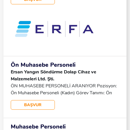
32 Yaş Aralığında
Ön Muhasebe Personeli
Ersan Yangın Söndürme Dolap Cihaz ve
Malzemeleri Ltd. Şti.
ÖN MUHASEBE PERSONELİ ARANIYOR Pozisyon:
Ön Muhasebe Personeli (Kadın) Görev Tanımı: Ön
Muhasebe Işlemlerinin Yürütülmesi, Telefonların
BAŞVUR
Cevaplanması, Banka Ve Vergi Dairesi Işlemlerinin
Takibi. Çalışma Şartları: Çalışma Günleri: Pazartesi -
Cuma, Çalışma Saatleri: 09.00 - 18.00, Konum:
Muhasebe Personeli
Tormak Sanayi Sitesi. Sağlanan Haklar: Maaş: