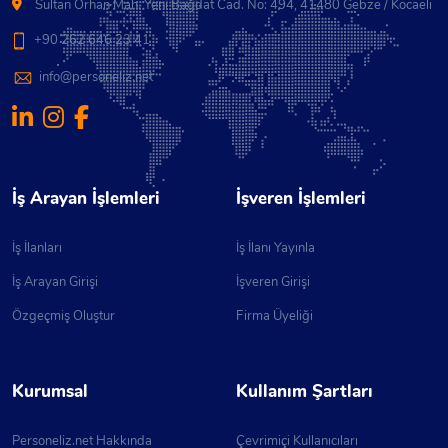
Sultan Orhan Mah. Yeni Bağdat Cad. No: 494, 41480 Gebze / Kocaeli
+90 262 646 23 41
info@personeliz.net
İş Arayan İşlemleri
İşveren İşlemleri
İş İlanları
İş İlanı Yayınla
İş Arayan Girişi
İşveren Girişi
Özgeçmiş Oluştur
Firma Üyeliği
Kurumsal
Kullanım Şartları
Personeliz.net Hakkında
Çevrimiçi Kullanıcıları