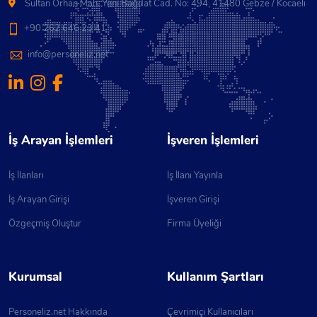
Sultan Orhan Mah. Yeni Bağdat Cad. No: 494, 41480 Gebze / Kocaeli
+90 262 646 23 41
info@personeliz.net
İş Arayan İşlemleri
İşveren İşlemleri
İş İlanları
İş İlanı Yayınla
İş Arayan Girişi
İşveren Girişi
Özgeçmiş Oluştur
Firma Üyeliği
Kurumsal
Kullanım Şartları
Personeliz.net Hakkında
Çevrimiçi Kullanıcıları