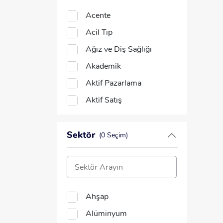
Anketör
Acente
AR-GE ve Kalite Uzmanı
Acil Tıp
Arayüz Geliştirme
Ağız ve Diş Sağlığı
Uzmanı
Akademik
Arge (Araştırma
Aktif Pazarlama
Geliştirme) Mühendisi
Aktif Satış
Art Direktör / Sanat
Yönetmeni
Aktivasyon
Aşçı
Alüminyum
Sektör
(0 Seçim)
Aşçı Yardımcısı
Alüminyum Doğrama
Asistan
Ambar
Avukat
Ambulans ve Acil Bakım
Ahşap
B Sınıfı İş Güvenliği
Ameliyathane
Uzmanı
Alüminyum
Analiz