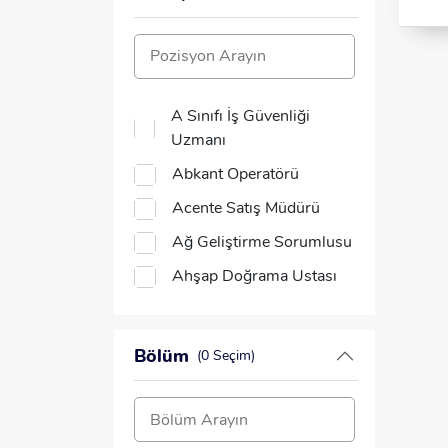
A Sınıfı İş Güvenliği
Uzmanı
Abkant Operatörü
Acente Satış Müdürü
Ağ Geliştirme Sorumlusu
Ahşap Doğrama Ustası
Akademisyen
Akaryakıt Pompa
Bölüm
(0 Seçim)
Görevlisi
Analist
Animatör