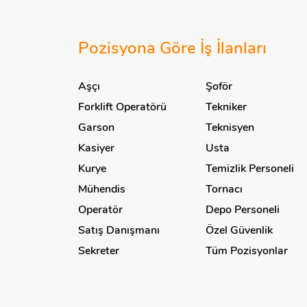
Daire Başkanı
İletişim ve Haberleşme
Denetim / Audit
Dalgıç
İmalat
Deniz Bilimleri
Pozisyona Göre İş İlanları
Danışma Görevlisi
İnşaat
Denizyolu
Danışma Memurluğu
Aşçı
Şoför
İş Güvenliği
Depo
Danışma-Gözetim
Forklift Operatörü
Tekniker
Isı İzolasyonu İmalatı
Dermokozmetik
Görevlisi
Garson
Teknisyen
İskele
Destek Hizmetleri
Danışman
Kasiyer
Usta
İthalat / İhracat
Diğer
Dans Öğretmeni
Kurye
Temizlik Personeli
Kalibrasyon Laboratuvarı
Dijital Pazarlama
Dansçı
Mühendis
Tornacı
Kamu
Dikimhane
Denetim Uzmanı
Operatör
Depo Personeli
Kargo
Diş Protezi
Depo Personeli
Satış Danışmanı
Özel Güvenlik
Kauçuk
Diyabet
Sekreter
Tüm Pozisyonlar
Depo Sorumlusu
Kimya
Diyaliz
Desinatör
Kırtasiye
Dış İlişkiler
Diğer