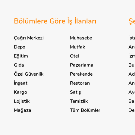
Bölümlere Göre İş İlanları
Şe
Çağrı Merkezi
Muhasebe
İst
Depo
Mutfak
Ank
Eğitim
Otel
İzm
Gıda
Pazarlama
Bur
Özel Güvenlik
Perakende
Ada
İnşaat
Restoran
Ant
Kargo
Satış
Ayd
Lojistik
Temizlik
Bal
Mağaza
Tüm Bölümler
Den