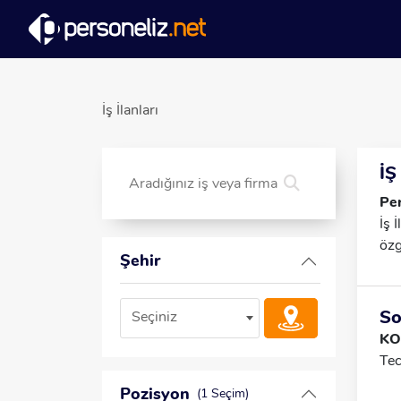
İş İlanları
İŞ
Per
İş 
özg
Şehir
So
Seçiniz
KO
Tec
Pozisyon
(1 Seçim)