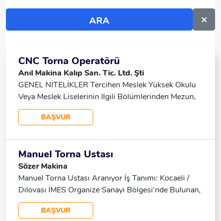
CNC Torna Operatörü
Anıl Makina Kalıp San. Tic. Ltd. Şti
GENEL NİTELİKLER Tercihen Meslek Yüksek Okulu
Veya Meslek Liselerinin Ilgili Bölümlerinden Mezun,
CNC Torna Tezgâhında En Az 3 Yıl Tecrübeli, Teknik
BAŞVUR
Resim Okuma Ve Ölçüm Aletleri Kullanım
Konusunda Yetkin, CNC Torna, CNC Kayar Otomat
Tezgâhlarında Çalışmış, Ekip Çalışmasına Yatkın,
Manuel Torna Ustası
Dikkatli, Çalışkan Ve Özverili, Askerlik Görevini
Sözer Makina
Tamamlamış, 2 Vardiyalı Sistemde Çalışabilecek, İŞ
Manuel Torna Ustası Aranıyor İş Tanımı: Kocaeli /
TANIMI CNC Torna Tezgahına Parçaları Doğru Bir
Dilovası İMES Organize Sanayi Bölgesi'nde Bulunan,
Şekilde Bağlayacak, Teknik Resme Göre Uygun
Makine Imalat Sektöründe Faaliyet Gösteren
Parça Işleyebilecek, Üretim Programlarının
BAŞVUR
Firmamız Için Manuel Torna Ustası Alımı
Zamanında Karşılanmasını Sağlayacak, Sorumluluk