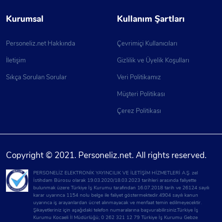
Kurumsal
Kullanım Şartları
Personeliz.net Hakkında
Çevrimiçi Kullanıcıları
İletişim
Gizlilik ve Üyelik Koşulları
Sıkça Sorulan Sorular
Veri Politikamız
Müşteri Politikası
Çerez Politikası
Copyright © 2021. Personeliz.net. All rights reserved.
PERSONELİZ ELEKTRONİK YAYINCILIK VE İLETİŞİM HİZMETLERİ A.Ş. zel
İstihdam Bürosu olarak 19.03.2020/18.03.2023 tarihleri arasında faliyette
bulunmak üzere Türkiye İş Kurumu tarafından 16.07.2018 tarih ve 26124 sayılı
karar uyarınca 1154 nolu belge ile faliyet göstermektedir.4904 sayılı kanun
uyarınca iş arayanlardan ücret alınmayacak ve menfaat temin edilmeyecektir.
Şikayetleriniz için aşağıdaki telefon numaralarına başvurabilirsiniz.Türkiye İş
Kurumu Kocaeli İl Müdürlüğü; 0 262 321 12 79 Türkiye İş Kurumu Gebze