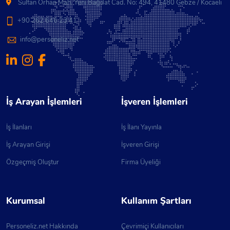
Sultan Orhan Mah. Yeni Bağdat Cad. No: 494, 41480 Gebze / Kocaeli
+90 262 646 23 41
info@personeliz.net
İş Arayan İşlemleri
İşveren İşlemleri
İş İlanları
İş İlanı Yayınla
İş Arayan Girişi
İşveren Girişi
Özgeçmiş Oluştur
Firma Üyeliği
Kurumsal
Kullanım Şartları
Personeliz.net Hakkında
Çevrimiçi Kullanıcıları