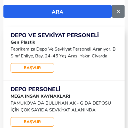
DEPO VE SEVKİYAT PERSONELİ
Gen Plastik
Fabrikamıza Depo Ve Sevkiyat Personeli Aranıyor. B
Sınıf Ehliye, Bay, 24-45 Yaş Arası Yakın Civarda
Ikamet Eden Arkadaşların Başvurularını Bekliyoruz
BAŞVUR
DEPO PERSONELİ
MEGA İNSAN KAYNAKLARI
PAMUKOVA DA BULUNAN AK - GIDA DEPOSU
İÇİN ÇOK SAYIDA SEVKİYAT ALANINDA
ÇALIŞACAK 22 / 45 YAŞ BAY PERSONELLER
BAŞVUR
ALINACAKTIR GEVYER ADAPAZARI PAMUKOVA