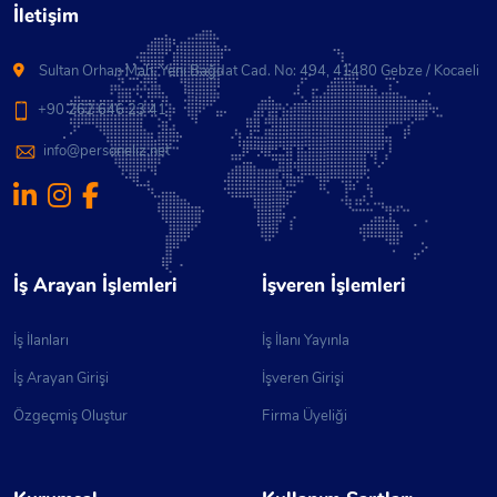
İletişim
Sultan Orhan Mah. Yeni Bağdat Cad. No: 494, 41480 Gebze / Kocaeli
+90 262 646 23 41
info@personeliz.net
İş Arayan İşlemleri
İşveren İşlemleri
İş İlanları
İş İlanı Yayınla
İş Arayan Girişi
İşveren Girişi
Özgeçmiş Oluştur
Firma Üyeliği