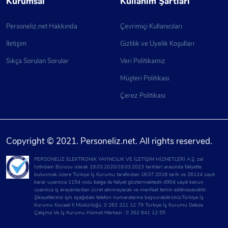
Kurumsal
Kullanım Şartları
Personeliz.net Hakkında
Çevrimiçi Kullanıcıları
İletişim
Gizlilik ve Üyelik Koşulları
Sıkça Sorulan Sorular
Veri Politikamız
Müşteri Politikası
Çerez Politikası
Copyright © 2021. Personeliz.net. All rights reserved.
PERSONELİZ ELEKTRONİK YAYINCILIK VE İLETİŞİM HİZMETLERİ A.Ş. zel
İstihdam Bürosu olarak 19.03.2020/18.03.2023 tarihleri arasında faliyette
bulunmak üzere Türkiye İş Kurumu tarafından 16.07.2018 tarih ve 26124 sayılı
karar uyarınca 1154 nolu belge ile faliyet göstermektedir.4904 sayılı kanun
uyarınca iş arayanlardan ücret alınmayacak ve menfaat temin edilmeyecektir.
Şikayetleriniz için aşağıdaki telefon numaralarına başvurabilirsiniz.Türkiye İş
Kurumu Kocaeli İl Müdürlüğü; 0 262 321 12 79 Türkiye İş Kurumu Gebze
Çalışma Ve İş Kurumu Hizmet Merkezi : 0 262 641 12 55