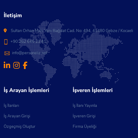
İletişim
Sultan Orhan Mah. Yeni Bağdat Cad. No: 494, 41480 Gebze / Kocaeli
+90 262 646 23 41
info@personeliz.net
İş Arayan İşlemleri
İşveren İşlemleri
İş İlanları
İş İlanı Yayınla
İş Arayan Girişi
İşveren Girişi
Özgeçmiş Oluştur
Firma Üyeliği