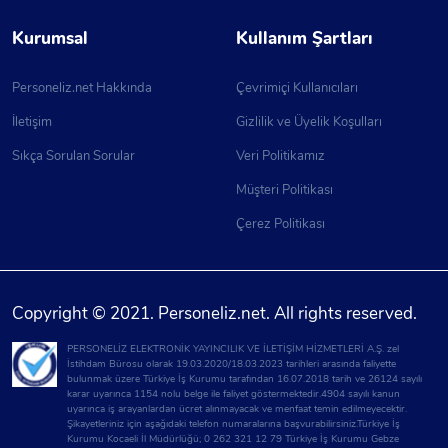
Kurumsal
Kullanım Şartları
Personeliz.net Hakkında
Çevrimiçi Kullanıcıları
İletişim
Gizlilik ve Üyelik Koşulları
Sıkça Sorulan Sorular
Veri Politikamız
Müşteri Politikası
Çerez Politikası
Copyright © 2021. Personeliz.net. All rights reserved.
PERSONELİZ ELEKTRONİK YAYINCILIK VE İLETİŞİM HİZMETLERİ A.Ş. zel
İstihdam Bürosu olarak 19.03.2020/18.03.2023 tarihleri arasında faliyette
bulunmak üzere Türkiye İş Kurumu tarafından 16.07.2018 tarih ve 26124 sayılı
karar uyarınca 1154 nolu belge ile faliyet göstermektedir.4904 sayılı kanun
uyarınca iş arayanlardan ücret alınmayacak ve menfaat temin edilmeyecektir.
Şikayetleriniz için aşağıdaki telefon numaralarına başvurabilirsiniz.Türkiye İş
Kurumu Kocaeli İl Müdürlüğü; 0 262 321 12 79 Türkiye İş Kurumu Gebze