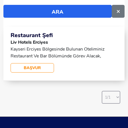
Restaurant Şefi
Liv Hotels Erciyes
Kayseri Erciyes Bölgesinde Bulunan Oteliminiz
Restaurant Ve Bar Bölümünde Görev Alacak,
*Elektrapos Programını Bilen, *Yabancı Dil Bilgisi
BAŞVUR
Olan, *Daha Önce Otellerde Benzer Pozisyonda
Çalışmış, *Bay Takım Arkadaşların Başvurularını
Bekliyoruz.