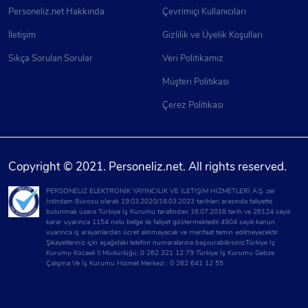
Personeliz.net Hakkında
Çevrimiçi Kullanıcıları
İletişim
Gizlilik ve Üyelik Koşulları
Sıkça Sorulan Sorular
Veri Politikamız
Müşteri Politikası
Çerez Politikası
Copyright © 2021. Personeliz.net. All rights reserved.
PERSONELİZ ELEKTRONİK YAYINCILIK VE İLETİŞİM HİZMETLERİ A.Ş. zel
İstihdam Bürosu olarak 19.03.2020/18.03.2023 tarihleri arasında faliyette
bulunmak üzere Türkiye İş Kurumu tarafından 16.07.2018 tarih ve 26124 sayılı
karar uyarınca 1154 nolu belge ile faliyet göstermektedir.4904 sayılı kanun
uyarınca iş arayanlardan ücret alınmayacak ve menfaat temin edilmeyecektir.
Şikayetleriniz için aşağıdaki telefon numaralarına başvurabilirsiniz.Türkiye İş
Kurumu Kocaeli İl Müdürlüğü; 0 262 321 12 79 Türkiye İş Kurumu Gebze
Çalışma Ve İş Kurumu Hizmet Merkezi : 0 262 641 12 55