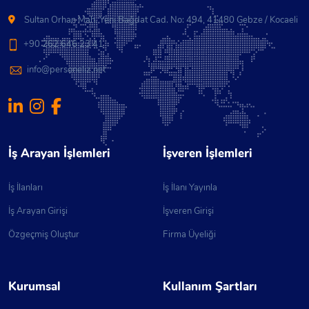
Sultan Orhan Mah. Yeni Bağdat Cad. No: 494, 41480 Gebze / Kocaeli
+90 262 646 23 41
info@personeliz.net
İş Arayan İşlemleri
İşveren İşlemleri
İş İlanları
İş İlanı Yayınla
İş Arayan Girişi
İşveren Girişi
Özgeçmiş Oluştur
Firma Üyeliği
Kurumsal
Kullanım Şartları