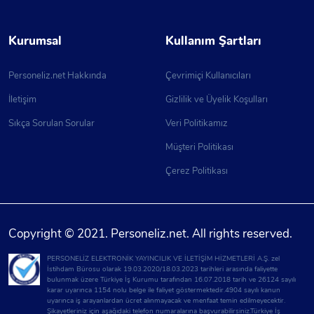
Kurumsal
Kullanım Şartları
Personeliz.net Hakkında
Çevrimiçi Kullanıcıları
İletişim
Gizlilik ve Üyelik Koşulları
Sıkça Sorulan Sorular
Veri Politikamız
Müşteri Politikası
Çerez Politikası
Copyright © 2021. Personeliz.net. All rights reserved.
PERSONELİZ ELEKTRONİK YAYINCILIK VE İLETİŞİM HİZMETLERİ A.Ş. zel
İstihdam Bürosu olarak 19.03.2020/18.03.2023 tarihleri arasında faliyette
bulunmak üzere Türkiye İş Kurumu tarafından 16.07.2018 tarih ve 26124 sayılı
karar uyarınca 1154 nolu belge ile faliyet göstermektedir.4904 sayılı kanun
uyarınca iş arayanlardan ücret alınmayacak ve menfaat temin edilmeyecektir.
Şikayetleriniz için aşağıdaki telefon numaralarına başvurabilirsiniz.Türkiye İş