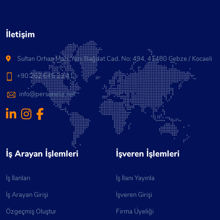
Yatkın, - Fabrika Çalışma Sistemine Ayak
Uydurabilecek, - Titiz Ve Disiplinli Çalışma
Konusunda Kendine Güvenen, 08:00 / 16:00 -
İletişim
16:00 / 00:00 Vardiya Kartal - Kurtköy Arası İkamet
Eden Adaylar Tercih Edilecektir. Bay / Bayan CMM
Sultan Orhan Mah. Yeni Bağdat Cad. No: 494, 41480 Gebze / Kocaeli
Operatörü Arayışımız Mevcuttur
+90 262 646 23 41
info@personeliz.net
İş Arayan İşlemleri
İşveren İşlemleri
İş İlanları
İş İlanı Yayınla
İş Arayan Girişi
İşveren Girişi
Özgeçmiş Oluştur
Firma Üyeliği