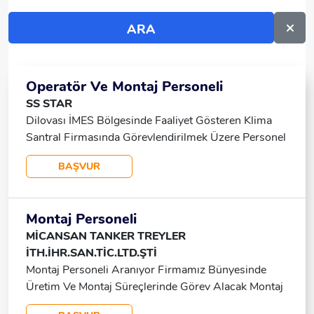
Operatör Ve Montaj Personeli
SS STAR
Dilovası İMES Bölgesinde Faaliyet Gösteren Klima
Santral Firmasında Görevlendirilmek Üzere Personel
Alımı Yapılacaktır. ÇALIŞMA ŞARTLARI • 07:00 –
BAŞVUR
17:00 • Tek Vardiya • Cumartesi – Pazar Tatil
ARANAN NİTELİKLER • En Az 2 Yıl Deneyimli •
Teknik Resim Okuyabilen ALIM YAPILACAK
Montaj Personeli
POZİSYONLAR • Elektrik Montaj Personeli • Mekanik
MİCANSAN TANKER TREYLER
Montaj Personeli • Komponent Montaj Personeli •
İTH.İHR.SAN.TİC.LTD.ŞTİ
Prima Power Operatörü • Abkant Operatörü •
Montaj Personeli Aranıyor Firmamız Bünyesinde
Kanban-Eşleme Personeli SOSYAL HAKLAR • Ocak
Üretim Ve Montaj Süreçlerinde Görev Alacak Montaj
Ayında Yılbaşı Ödemesi, • Ramazan Bayramı’nda
Personeli Aranmaktadır. Aranan Nitelikler Montaj
Market Kartı, • Kurban Bayramı’nda Ek Ödeme, •