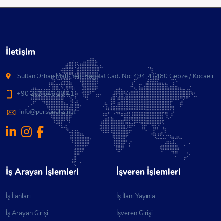
İletişim
Sultan Orhan Mah. Yeni Bağdat Cad. No: 494, 41480 Gebze / Kocaeli
+90 262 646 23 41
info@personeliz.net
İş Arayan İşlemleri
İşveren İşlemleri
İş İlanları
İş İlanı Yayınla
İş Arayan Girişi
İşveren Girişi