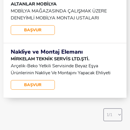
ALTANLAR MOBİLYA
Maltepe Servisi: Maltepe – Kartal – Pendik E-5
Paylaşılacaktır. Başvurularınızı Bekliyoruz.
MOBİLYA MAĞAZASINDA ÇALIŞMAK ÜZERE
Güzergahı, Tersane Kavşağı, Kemiklidere, Aydınlı
DENEYİMLİ MOBİLYA MONTAJ USTALARI
Muhtarlık, Orhanlı Merkez, UNIMAK
ALINACAKTIR.
BAŞVUR
Nakliye ve Montaj Elemanı
MİRKELAM TEKNİK SERVİS LTD.ŞTİ.
Arçelik-Beko Yetkili Servisinde Beyaz Eşya
Ürünlerinin Nakliye Ve Montajını Yapacak Ehliyeti
Bulunan Personeller Aranmaktadır.
BAŞVUR