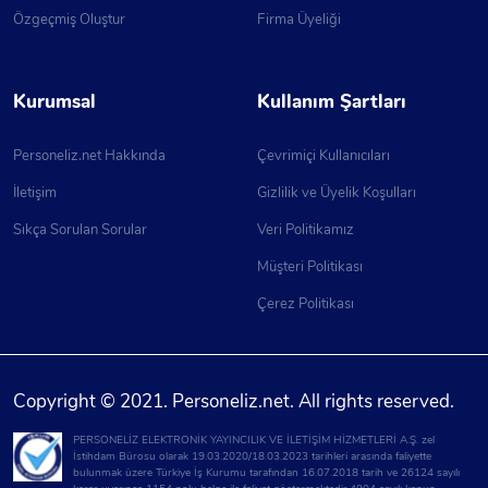
Özgeçmiş Oluştur
Firma Üyeliği
Kurumsal
Kullanım Şartları
Personeliz.net Hakkında
Çevrimiçi Kullanıcıları
İletişim
Gizlilik ve Üyelik Koşulları
Sıkça Sorulan Sorular
Veri Politikamız
Müşteri Politikası
Çerez Politikası
Copyright © 2021. Personeliz.net. All rights reserved.
PERSONELİZ ELEKTRONİK YAYINCILIK VE İLETİŞİM HİZMETLERİ A.Ş. zel
İstihdam Bürosu olarak 19.03.2020/18.03.2023 tarihleri arasında faliyette
bulunmak üzere Türkiye İş Kurumu tarafından 16.07.2018 tarih ve 26124 sayılı