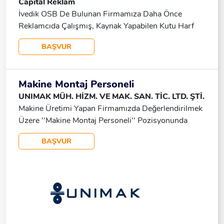
Capital Reklam
Düzenlenir. Atölyede Üretim Ve Montaj Bağlıca -
İvedik OSB De Bulunan Firmamıza Daha Önce
Etimesgut - Ankara
Reklamcıda Çalışmış, Kaynak Yapabilen Kutu Harf
Imalatı Yapabilen Harf Büküm Makinasından Çıkan
BAŞVUR
Harfleri Yapıştıracak Tabela Üretiminden Ve
Montajdan Anlayan Ustalara Ihtiyacımız Vardır.
Sabah 8:30 Akşam 18:00 Saatlerinde Çalışacak.
Makine Montaj Personeli
UNIMAK MÜH. HİZM. VE MAK. SAN. TİC. LTD. ŞTİ.
Makine Üretimi Yapan Firmamızda Değerlendirilmek
Üzere ''Makine Montaj Personeli'' Pozisyonunda
Çalışma Arkadaşı Aramaktayız. Ekibimize Katılmak
BAŞVUR
Ister Misiniz? Nitelikler Meslek Lisesi Ve/veya Meslek
Yüksekokulları Elektrik Veya Elektronik, Mekatronik
Bölümlerinden Mezun. Askerlik Ile Ilişiği
Bulunmayan. 20 – 50 Yaş Aralığında. En Az 3 Yıl
Tecrübeli. Tercihen Makine Imalatı Yapan Firmalarda
Çalışmış Olan. Teknik Resim Okumayı Bilen, Makine
Arızalarında Sorunu Teşhis Edebilen Ve Ilgili