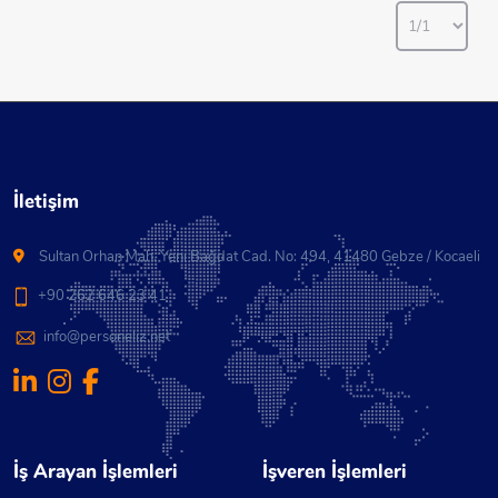
Başvuru: Başvuru Yapmak Isteyenlerin Telefon Ile
Arama Yapmaları Rica Olunur. Mesajlara Cevap
Verilmeyecektir. Ciddi Şekilde Çalışmayı Düşünen
Adayların Başvurularını Bekliyoruz. 📞
İletişim
Sultan Orhan Mah. Yeni Bağdat Cad. No: 494, 41480 Gebze / Kocaeli
+90 262 646 23 41
info@personeliz.net
İş Arayan İşlemleri
İşveren İşlemleri