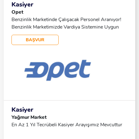
Kasiyer
Opet
Benzinlik Marketinde Çalışacak Personel Aranıyor!
Benzinlik Marketimizde Vardiya Sistemine Uygun
Çalışabilecek, Iş Disiplinine Sahip Bay Çalışma
BAŞVUR
Arkadaşları Arıyoruz. ✅ Ekip Çalışmasına Yatkın ✅
Sorumluluk Sahibi ✅ Vardiyalı Çalışmaya Uygun
Başvurular Için Bizimle Iletişime Geçebilirsiniz. 📞
532 460 38 54
Kasiyer
Yağmur Market
En Az 1 Yıl Tecrübeli Kasiyer Arayışımız Mevcuttur