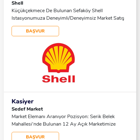
Shell
Küçükçekmece De Bulunan Sefaköy Shell
Istasyonumuza Deneyimli/deneyimsiz Market Satış
Elemanı Aranmaktadır. Vardiyalı Bir Iş Olup
BAŞVUR
Vardiyalar 07:00-15:00 15:00-23:00 23:00-07:00
Dir Asgari Ücret +yol+yemek+prim Sistemi
Mevcuttur. Detaylar Yüzyüze Görüşülecektir. 11 Ila
18 Saatleri Arası Ulaşım Sağlayabilirsiniz. 📞 541
940 80 65
Kasiyer
Sedef Market
Market Elemanı Aranıyor Pozisyon: Serik Belek
Mahallesi'nde Bulunan 12 Ay Açık Marketimize
Eleman Aranmaktadır. Aranan Nitelikler: Güler Yüzlü
BAŞVUR
Ve Müşteri Odaklı, Market Sektöründe Tecrübesi