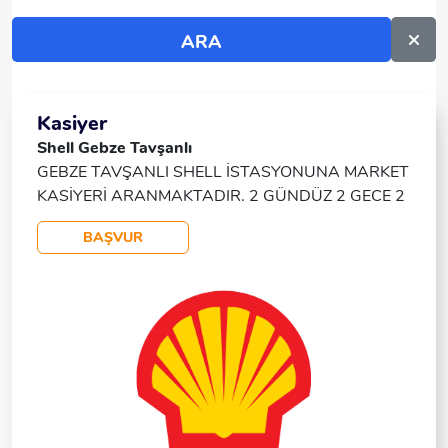
Kasiyer
Shell Gebze Tavşanlı
GEBZE TAVŞANLI SHELL İSTASYONUNA MARKET
KASİYERİ ARANMAKTADIR. 2 GÜNDÜZ 2 GECE 2
İZİN MAAŞ; 35000 TL YEMEK YOL DAHİL(SERVİS
BAŞVUR
YOKTUR) BAŞVURU YAPMAK İSTEYENLER
WHATSAPPTAN İLETİŞİME GEÇİNİZ.