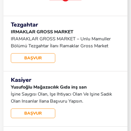
Tezgahtar
IRMAKLAR GROSS MARKET
IRAMAKLAR GROSS MARKET – Unlu Mamuller
Bölümü Tezgahtar İlanı Ramaklar Gross Market
Bünyesinde, Unlu Mamuller Bölümü’nde
BAŞVUR
Görevlendirilmek Üzere Tezgahtar Arayışımız
Bulunmaktadır. Genel Nitelikler: 18 Yaşını
Doldurmuş Olmak Vardiyalı Çalışma Sistemine
Kasiyer
Uyum Sağlayabilmek Müşteri Memnuniyetine Önem
Yusufoğlu Mağazacılık Gıda inş san
Veren, Güler Yüzlü Ve Sorumluluk Sahibi Çalışma
İşine Saygısı Olan, Işe Ihtiyacı Olan Ve Işine Sadık
Şartları: Haftanın 5 Günü: 08.00 – 17.00 Veya
Olan Insanlar Ilana Başvuru Yapsın.
13.00 – 22.00 Haftanın 1 Günü: 08.00 – 22.00
Haftanın 1 Günü Izin Sosyal Haklar: SGK Yemek
BAŞVUR
Imkânı Detaylı Bilgi Almak Ve Başvuru Yapmak
Isteyen Adayların Iletişime Geçmeleri Rica Olunur.