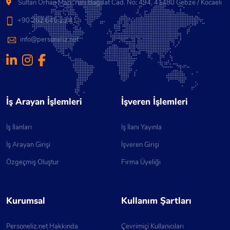
Sultan Orhan Mah. Yeni Bağdat Cad. No: 494, 41480 Gebze / Kocaeli
+90 262 646 23 41
info@personeliz.net
İş Arayan İşlemleri
İşveren İşlemleri
İş İlanları
İş İlanı Yayınla
İş Arayan Girişi
İşveren Girişi
Özgeçmiş Oluştur
Firma Üyeliği
Kurumsal
Kullanım Şartları
Personeliz.net Hakkında
Çevrimiçi Kullanıcıları