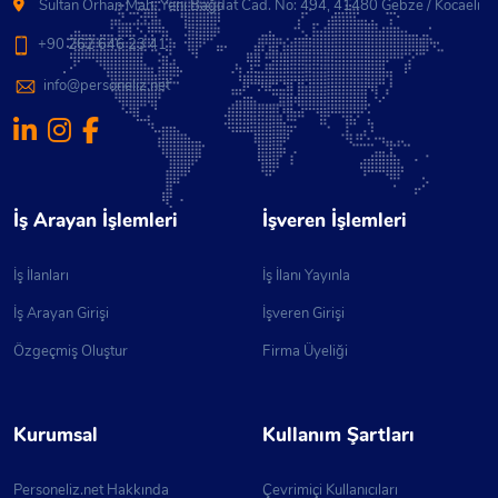
Sultan Orhan Mah. Yeni Bağdat Cad. No: 494, 41480 Gebze / Kocaeli
+90 262 646 23 41
info@personeliz.net
İş Arayan İşlemleri
İşveren İşlemleri
İş İlanları
İş İlanı Yayınla
İş Arayan Girişi
İşveren Girişi
Özgeçmiş Oluştur
Firma Üyeliği
Kurumsal
Kullanım Şartları
Personeliz.net Hakkında
Çevrimiçi Kullanıcıları