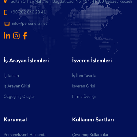
Sultan Orhan Mah. Yeni Bağdat Cad. No: 494, 41480 Gebze / Kocaeli
+90 262 646 23 41
info@personeliz.net
İş Arayan İşlemleri
İşveren İşlemleri
İş İlanları
İş İlanı Yayınla
İş Arayan Girişi
İşveren Girişi
Özgeçmiş Oluştur
Firma Üyeliği
Kurumsal
Kullanım Şartları
Personeliz.net Hakkında
Çevrimiçi Kullanıcıları