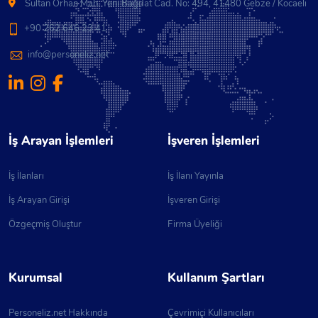
Sultan Orhan Mah. Yeni Bağdat Cad. No: 494, 41480 Gebze / Kocaeli
+90 262 646 23 41
info@personeliz.net
İş Arayan İşlemleri
İşveren İşlemleri
İş İlanları
İş İlanı Yayınla
İş Arayan Girişi
İşveren Girişi
Özgeçmiş Oluştur
Firma Üyeliği
Kurumsal
Kullanım Şartları
Personeliz.net Hakkında
Çevrimiçi Kullanıcıları