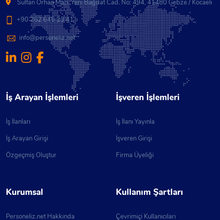
Sultan Orhan Mah. Yeni Bağdat Cad. No: 494, 41480 Gebze / Kocaeli
+90 262 646 23 41
info@personeliz.net
İş Arayan İşlemleri
İşveren İşlemleri
İş İlanları
İş İlanı Yayınla
İş Arayan Girişi
İşveren Girişi
Özgeçmiş Oluştur
Firma Üyeliği
Kurumsal
Kullanım Şartları
Personeliz.net Hakkında
Çevrimiçi Kullanıcıları