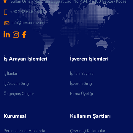
Sultan Orhan Mah. Yeni Bağdat Cad. No: 494, 41480 Gebze / Kocaeli
+90 262 646 23 41
info@personeliz.net
İş Arayan İşlemleri
İşveren İşlemleri
İş İlanları
İş İlanı Yayınla
İş Arayan Girişi
İşveren Girişi
Özgeçmiş Oluştur
Firma Üyeliği
Kurumsal
Kullanım Şartları
Personeliz.net Hakkında
Çevrimiçi Kullanıcıları