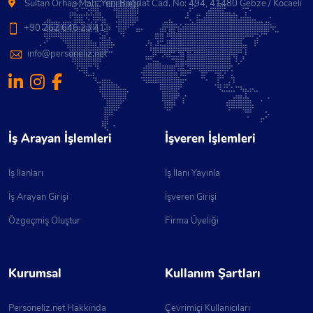
Sultan Orhan Mah. Yeni Bağdat Cad. No: 494, 41480 Gebze / Kocaeli
+90 262 646 23 41
info@personeliz.net
İş Arayan İşlemleri
İşveren İşlemleri
İş İlanları
İş İlanı Yayınla
İş Arayan Girişi
İşveren Girişi
Özgeçmiş Oluştur
Firma Üyeliği
Kurumsal
Kullanım Şartları
Personeliz.net Hakkında
Çevrimiçi Kullanıcıları