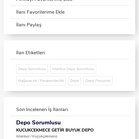
İlanı Favorilerime Ekle
İlanı Paylaş
İlan Etiketleri
Depo Sorumlusu
İstanbul Depo Sorumlusu
Mağazacılık / Perakendecilik
Depo
Depo Personeli
Son İncelenen İş İlanları
Depo Sorumlusu
KUCUKCEKMECE GETİR BUYUK DEPO
İstanbul / Küçükçekmece