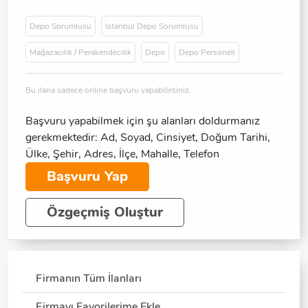
Depo Sorumlusu
İstanbul Depo Sorumlusu
Mağazacılık / Perakendecilik
Depo
Depo Personeli
Bu ilana sadece online başvuru yapabilirsiniz.
Başvuru yapabilmek için şu alanları doldurmanız
gerekmektedir: Ad, Soyad, Cinsiyet, Doğum Tarihi,
Ülke, Şehir, Adres, İlçe, Mahalle, Telefon
Başvuru Yap
Özgeçmiş Oluştur
Firmanın Tüm İlanları
Firmayı Favorilerime Ekle