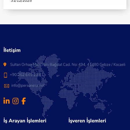
31/12/2025
İletişim
Sultan Orhan Mah. Yeni Bağdat Cad. No: 494, 41480 Gebze / Kocaeli
+90 262 646 23 41
info@personeliz.net
İş Arayan İşlemleri
İşveren İşlemleri