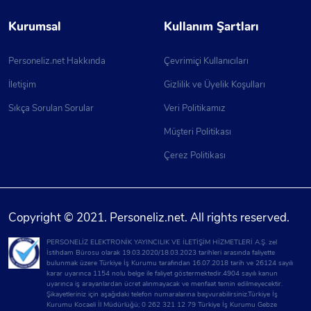
Kurumsal
Kullanım Şartları
Personeliz.net Hakkında
Çevrimiçi Kullanıcıları
İletişim
Gizlilik ve Üyelik Koşulları
Sıkça Sorulan Sorular
Veri Politikamız
Müşteri Politikası
Çerez Politikası
Copyright © 2021. Personeliz.net. All rights reserved.
PERSONELİZ ELEKTRONİK YAYINCILIK VE İLETİŞİM HİZMETLERİ A.Ş. zel
İstihdam Bürosu olarak 19.03.2020/18.03.2023 tarihleri arasında faliyette
bulunmak üzere Türkiye İş Kurumu tarafından 16.07.2018 tarih ve 26124 sayılı
karar uyarınca 1154 nolu belge ile faliyet göstermektedir.4904 sayılı kanun
uyarınca iş arayanlardan ücret alınmayacak ve menfaat temin edilmeyecektir.
Şikayetleriniz için aşağıdaki telefon numaralarına başvurabilirsiniz.Türkiye İş
Kurumu Kocaeli İl Müdürlüğü; 0 262 321 12 79 Türkiye İş Kurumu Gebze