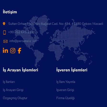
Tamamlamış.
İletişim
Sultan Orhan Mah. Yeni Bağdat Cad. No: 494, 41480 Gebze / Kocaeli
+90 262 646 23 41
info@personeliz.net
İş Arayan İşlemleri
İşveren İşlemleri
İş İlanları
İş İlanı Yayınla
İş Arayan Girişi
İşveren Girişi
Özgeçmiş Oluştur
Firma Üyeliği