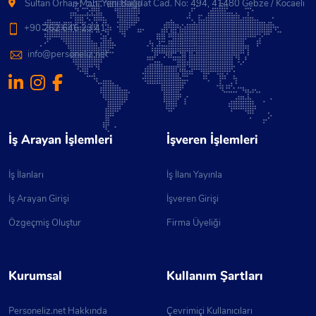
Sultan Orhan Mah. Yeni Bağdat Cad. No: 494, 41480 Gebze / Kocaeli
+90 262 646 23 41
info@personeliz.net
İş Arayan İşlemleri
İşveren İşlemleri
İş İlanları
İş İlanı Yayınla
İş Arayan Girişi
İşveren Girişi
Özgeçmiş Oluştur
Firma Üyeliği
Kurumsal
Kullanım Şartları
Personeliz.net Hakkında
Çevrimiçi Kullanıcıları