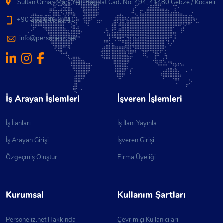
Sultan Orhan Mah. Yeni Bağdat Cad. No: 494, 41480 Gebze / Kocaeli
+90 262 646 23 41
info@personeliz.net
İş Arayan İşlemleri
İşveren İşlemleri
İş İlanları
İş İlanı Yayınla
İş Arayan Girişi
İşveren Girişi
Özgeçmiş Oluştur
Firma Üyeliği
Kurumsal
Kullanım Şartları
Personeliz.net Hakkında
Çevrimiçi Kullanıcıları