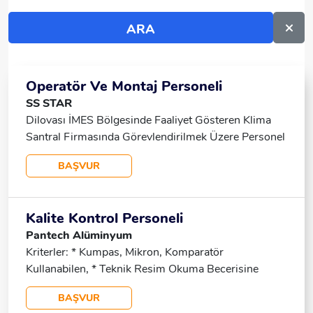
Operatör Ve Montaj Personeli
SS STAR
Dilovası İMES Bölgesinde Faaliyet Gösteren Klima
Santral Firmasında Görevlendirilmek Üzere Personel
Alımı Yapılacaktır. ÇALIŞMA ŞARTLARI • 07:00 –
BAŞVUR
17:00 • Tek Vardiya • Cumartesi – Pazar Tatil
ARANAN NİTELİKLER • En Az 2 Yıl Deneyimli •
Teknik Resim Okuyabilen ALIM YAPILACAK
Kalite Kontrol Personeli
POZİSYONLAR • Elektrik Montaj Personeli • Mekanik
Pantech Alüminyum
Montaj Personeli • Komponent Montaj Personeli •
Kriterler: * Kumpas, Mikron, Komparatör
Prima Power Operatörü • Abkant Operatörü •
Kullanabilen, * Teknik Resim Okuma Becerisine
Kanban-Eşleme Personeli SOSYAL HAKLAR • Ocak
Sahip, * Takım Çalışmasına Yatkın, * Erkek Adaylar
Ayında Yılbaşı Ödemesi, • Ramazan Bayramı’nda
BAŞVUR
Için Askerliğini Tamamlamış, * En Az Meslek Lisesi
Market Kartı, • Kurban Bayramı’nda Ek Ödeme, •