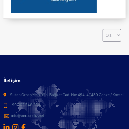
/Sincan/Ankara İrtibat Telefonu : +90 (312) 503 17
17 / +90 (530) 994 63 65 (Hafta Içi 08:00-18:00
Saatleri Arasında Ulaşım Sağlanabilir. (Yoğunluk
Nedeniyle Aramalara Dönülememesi Durumunda
Whatsapp Üzerinden Başvurunuzu Anlatan Kısa
Mesaj Atarsanız, En Kısa Sürede Tarafınıza Dönüş
Yapılacaktır.)
İletişim
Sultan Orhan Mah. Yeni Bağdat Cad. No: 494, 41480 Gebze / Kocaeli
+90 262 646 23 41
info@personeliz.net